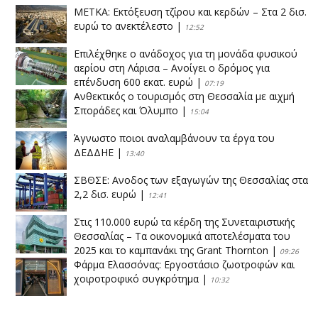
ΜΕΤΚΑ: Εκτόξευση τζίρου και κερδών – Στα 2 δισ.
ευρώ το ανεκτέλεστο
|
12:52
Επιλέχθηκε ο ανάδοχος για τη μονάδα φυσικού
αερίου στη Λάρισα – Ανοίγει ο δρόμος για
επένδυση 600 εκατ. ευρώ
|
07:19
Ανθεκτικός ο τουρισμός στη Θεσσαλία με αιχμή
Σποράδες και Όλυμπο
|
15:04
Άγνωστο ποιοι αναλαμβάνουν τα έργα του
ΔΕΔΔΗΕ
|
13:40
ΣΒΘΣΕ: Aνοδος των εξαγωγών της Θεσσαλίας στα
2,2 δισ. ευρώ
|
12:41
Στις 110.000 ευρώ τα κέρδη της Συνεταιριστικής
Θεσσαλίας – Τα οικονομικά αποτελέσματα του
2025 και το καμπανάκι της Grant Thornton
|
09:26
Φάρμα Ελασσόνας: Εργοστάσιο ζωοτροφών και
χοιροτροφικό συγκρότημα
|
10:32
Η Πειραιώς ολοκληρώνει την εξαγορά του ΙΑΣΩ
|