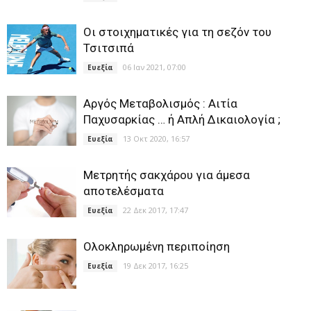
Οι στοιχηματικές για τη σεζόν του
Τσιτσιπά
06 Ιαν 2021, 07:00
Ευεξία
Αργός Μεταβολισμός : Αιτία
Παχυσαρκίας … ή Απλή Δικαιολογία ;
13 Οκτ 2020, 16:57
Ευεξία
Μετρητής σακχάρου για άμεσα
αποτελέσματα
22 Δεκ 2017, 17:47
Ευεξία
Ολοκληρωμένη περιποίηση
19 Δεκ 2017, 16:25
Ευεξία