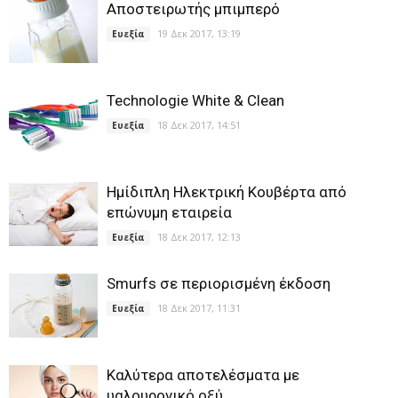
Αποστειρωτής μπιμπερό
19 Δεκ 2017, 13:19
Ευεξία
Technologie White & Clean
18 Δεκ 2017, 14:51
Ευεξία
Ημίδιπλη Ηλεκτρική Κουβέρτα από
επώνυμη εταιρεία
18 Δεκ 2017, 12:13
Ευεξία
Smurfs σε περιορισμένη έκδοση
18 Δεκ 2017, 11:31
Ευεξία
Καλύτερα αποτελέσματα με
υαλουρονικό οξύ