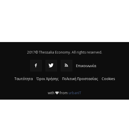
14:53
Το νέο ΜΙΔΑ αλλάζει τα δεδομένα στον
θεσσαλικό κάμπο
|
12:16
Eλεγχοι της Περιφέρειας Θεσσαλίας σε 10 μονάδες
ανακύκλωσης
|
16:25
2017© Thessalia Economy. All rights reserved.
Επικοινωνία
Ταυτότητα
Όροι Χρήσης
Πολιτική Προστασίας
Cookies
with
from
urbanIT