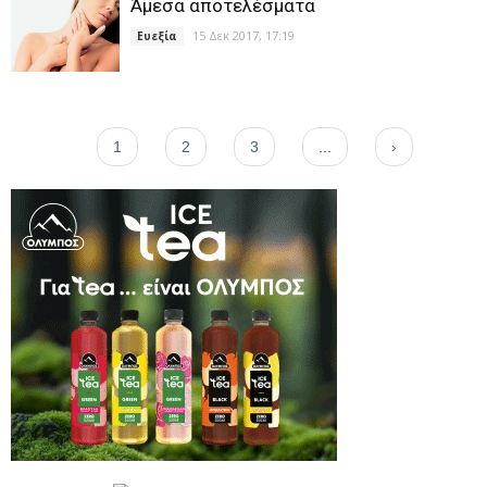
Άμεσα αποτελέσματα
15 Δεκ 2017, 17:19
Ευεξία
1
2
3
...
›