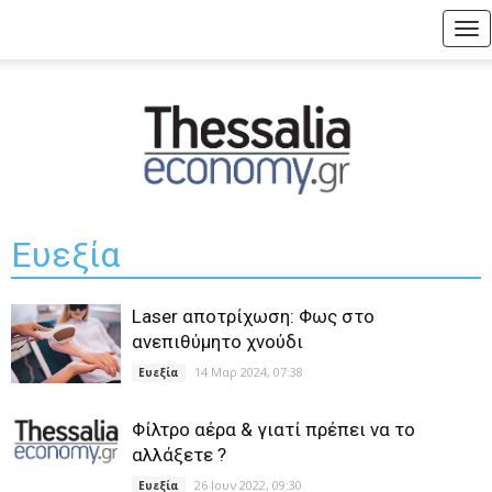
Tog
nav
Ευεξία
Laser αποτρίχωση: Φως στο
ανεπιθύμητο χνούδι
14 Μαρ 2024, 07:38
Ευεξία
Φίλτρο αέρα & γιατί πρέπει να το
αλλάξετε ?
26 Ιουν 2022, 09:30
Ευεξία