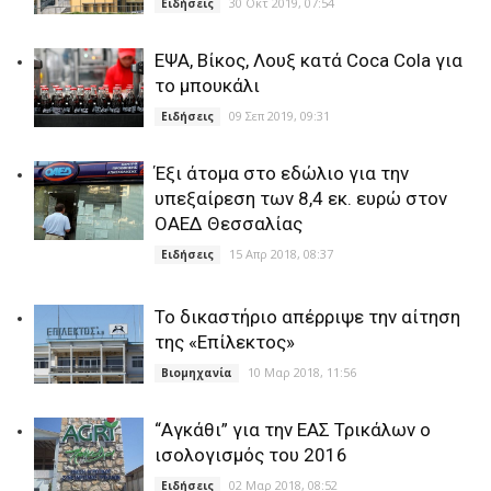
30 Οκτ 2019, 07:54
Ειδήσεις
ΕΨΑ, Βίκος, Λουξ κατά Coca Cola για
το μπουκάλι
09 Σεπ 2019, 09:31
Ειδήσεις
Έξι άτομα στο εδώλιο για την
υπεξαίρεση των 8,4 εκ. ευρώ στον
ΟΑΕΔ Θεσσαλίας
15 Απρ 2018, 08:37
Ειδήσεις
Το δικαστήριο απέρριψε την αίτηση
της «Επίλεκτος»
10 Μαρ 2018, 11:56
Βιομηχανία
“Αγκάθι” για την ΕΑΣ Τρικάλων ο
ισολογισμός του 2016
02 Μαρ 2018, 08:52
Ειδήσεις