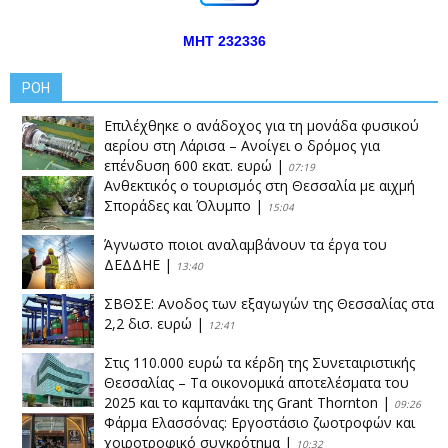
ΜΗΤ 232336
ΡΟΗ
Επιλέχθηκε ο ανάδοχος για τη μονάδα φυσικού
αερίου στη Λάρισα – Ανοίγει ο δρόμος για
επένδυση 600 εκατ. ευρώ
|
07:19
Ανθεκτικός ο τουρισμός στη Θεσσαλία με αιχμή
Σποράδες και Όλυμπο
|
15:04
Άγνωστο ποιοι αναλαμβάνουν τα έργα του
ΔΕΔΔΗΕ
|
13:40
ΣΒΘΣΕ: Aνοδος των εξαγωγών της Θεσσαλίας στα
2,2 δισ. ευρώ
|
12:41
Στις 110.000 ευρώ τα κέρδη της Συνεταιριστικής
Θεσσαλίας – Τα οικονομικά αποτελέσματα του
2025 και το καμπανάκι της Grant Thornton
|
09:26
Φάρμα Ελασσόνας: Εργοστάσιο ζωοτροφών και
χοιροτροφικό συγκρότημα
|
10:32