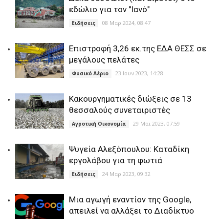
εδώλιο για τον "Ιανό"
08 Μαρ 2024, 08:47
Ειδήσεις
Επιστροφή 3,26 εκ.της ΕΔΑ ΘΕΣΣ σε
μεγάλους πελάτες
23 Ιουν 2023, 14:28
Φυσικό Αέριο
Κακουργηματικές διώξεις σε 13
θεσσαλούς συνεταιριστές
29 Μαϊ 2023, 07:59
Αγροτική Οικονομία
Ψυγεία Αλεξόπουλου: Καταδίκη
εργολάβου για τη φωτιά
24 Μαρ 2023, 09:32
Ειδήσεις
Μια αγωγή εναντίον της Google,
απειλεί να αλλάξει το Διαδίκτυο