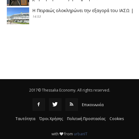
Η Πειραιώς ολοκληρώνει την εξαγορά του ΙΑΣΩ
|
14:53
Το νέο ΜΙΔΑ αλλάζει τα δεδομένα στον
θεσσαλικό κάμπο
|
12:16
Eλεγχοι της Περιφέρειας Θεσσαλίας σε 10 μονάδες
ανακύκλωσης
|
16:25
Η απελευθέρωση της αγοράς ενώνει τα Θεσσαλικά
ΚΤΕΛ
|
16:17
2017© Thessalia Economy. All rights reserved.
Επικοινωνία
Ταυτότητα
Όροι Χρήσης
Πολιτική Προστασίας
Cookies
with
from
urbanIT