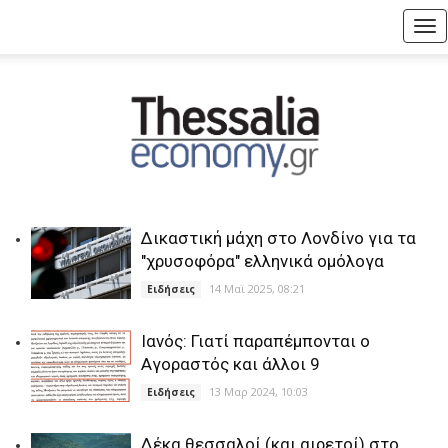
Tog
nav
Δικαστική μάχη στο Λονδίνο για τα
"χρυσοφόρα" ελληνικά ομόλογα
14 Μαϊ 2025, 08:21
Ειδήσεις
Ιανός: Γιατί παραπέμπονται ο
Αγοραστός και άλλοι 9
13 Μαρ 2024, 10:03
Ειδήσεις
Δέκα θεσσαλοί (και αιρετοί) στο