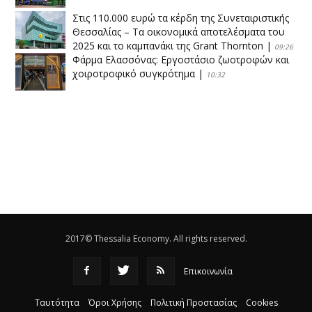
Στις 110.000 ευρώ τα κέρδη της Συνεταιριστικής
Θεσσαλίας – Τα οικονομικά αποτελέσματα του
2025 και το καμπανάκι της Grant Thornton
|
09:26
Φάρμα Ελασσόνας: Εργοστάσιο ζωοτροφών και
χοιροτροφικό συγκρότημα
|
10:32
Η Πειραιώς ολοκληρώνει την εξαγορά του ΙΑΣΩ
|
14:53
Το νέο ΜΙΔΑ αλλάζει τα δεδομένα στον
θεσσαλικό κάμπο
|
12:16
Eλεγχοι της Περιφέρειας Θεσσαλίας σε 10 μονάδες
ανακύκλωσης
|
16:25
2017© Thessalia Economy. All rights reserved.
Επικοινωνία
Ταυτότητα
Όροι Χρήσης
Πολιτική Προστασίας
Cookies