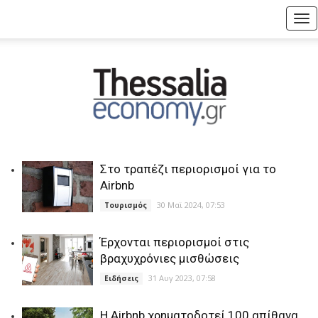
Tog
nav
Στο τραπέζι περιορισµοί για το
Airbnb
30 Μαϊ 2024, 07:53
Τουρισμός
Έρχονται περιορισμοί στις
βραχυχρόνιες μισθώσεις
31 Αυγ 2023, 07:58
Ειδήσεις
H Airbnb χρηματοδοτεί 100 απίθανα