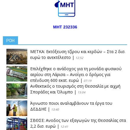
ΜΗΤ 232336
ΡΟΗ
ΜΕΤΚΑ: Εκτόξευση τζίρου και κερδών – Στα 2 δισ.
ευρώ το ανεκτέλεστο
|
12:52
Επιλέχθηκε ο ανάδοχος για τη μονάδα φυσικού
αερίου στη Λάρισα – Ανοίγει ο δρόμος για
επένδυση 600 εκατ. ευρώ
|
07:19
Ανθεκτικός ο τουρισμός στη Θεσσαλία με αιχμή
Σποράδες και Όλυμπο
|
15:04
Άγνωστο ποιοι αναλαμβάνουν τα έργα του
ΔΕΔΔΗΕ
|
13:40
ΣΒΘΣΕ: Aνοδος των εξαγωγών της Θεσσαλίας στα
2,2 δισ. ευρώ
|
12:41