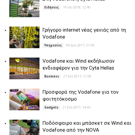
19 Ιαν 2018, 12:40
Ειδήσεις
Γρήγορο internet νέας γενιάς από τη
Vodafone
04 Δεκ 2017, 21:06
Υπηρεσίες
Vodafone και Wind εκδήλωσαν
ενδιαφέρον για την Cyta Hellas
27 Σεπ 2017, 17:28
Business
Προσφορά της Vodafone για τον
φοιτητόκοσμο
21 Σεπ 2017, 14:45
Gadgets
Ποδόσφαιρο και μπάσκετ σε Wind και
Vodafone από την NOVA