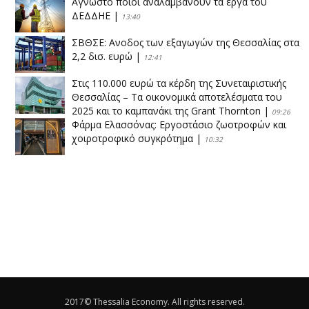
Άγνωστο ποιοι αναλαμβάνουν τα έργα του
ΔΕΔΔΗΕ
|
13:40
ΣΒΘΣΕ: Aνοδος των εξαγωγών της Θεσσαλίας στα
2,2 δισ. ευρώ
|
12:41
Στις 110.000 ευρώ τα κέρδη της Συνεταιριστικής
Θεσσαλίας – Τα οικονομικά αποτελέσματα του
2025 και το καμπανάκι της Grant Thornton
|
09:26
Φάρμα Ελασσόνας: Εργοστάσιο ζωοτροφών και
χοιροτροφικό συγκρότημα
|
10:32
Η Πειραιώς ολοκληρώνει την εξαγορά του ΙΑΣΩ
|
14:53
Το νέο ΜΙΔΑ αλλάζει τα δεδομένα στον
θεσσαλικό κάμπο
|
12:16
Eλεγχοι της Περιφέρειας Θεσσαλίας σε 10 μονάδες
ανακύκλωσης
|
16:25
2017© Thessalia Economy. All rights reserved.