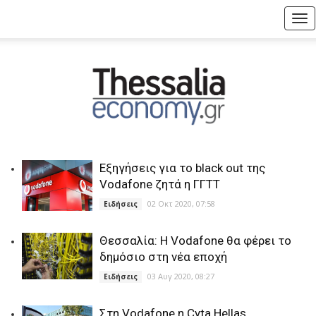
Tog
nav
Εξηγήσεις για το black out της
Vodafone ζητά η ΓΓΤΤ
02 Οκτ 2020, 07:58
Ειδήσεις
Θεσσαλία: Η Vodafone θα φέρει το
δημόσιο στη νέα εποχή
03 Αυγ 2020, 08:27
Ειδήσεις
Στη Vodafone η Cyta Hellas