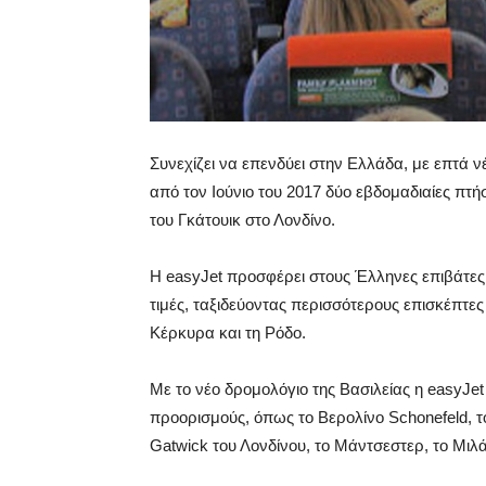
Συνεχίζει να επενδύει στην Ελλάδα, με επτά ν
από τον Ιούνιο του 2017 δύο εβδομαδιαίες πτή
του Γκάτουικ στο Λονδίνο.
Η easyJet προσφέρει στους Έλληνες επιβάτες 
τιμές, ταξιδεύοντας περισσότερους επισκέπτες
Κέρκυρα και τη Ρόδο.
Με το νέο δρομολόγιο της Βασιλείας η easyJe
προορισμούς, όπως το Βερολίνο Schonefeld, τ
Gatwick του Λονδίνου, το Μάντσεστερ, το Μιλ