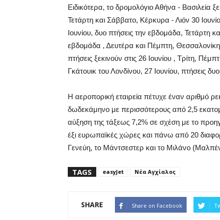
Ειδικότερα, το δρομολόγιο Αθήνα - Βασιλεία ξ
Τετάρτη και Σάββατο, Κέρκυρα - Λιόν 30 Ιουν
Ιουνίου, δυο πτήσεις την εβδομάδα, Τετάρτη κα
εβδομάδα , Δευτέρα και Πέμπτη, Θεσσαλονίκη 
πτήσεις ξεκινούν στις 26 Ιουνίου , Τρίτη, Πέμ
Γκάτουικ του Λονδίνου, 27 Ιουνίου, πτήσεις δ
Η αεροπορική εταιρεία πέτυχε έναν αριθμό ρε
δωδεκάμηνο με περισσότερους από 2,5 εκατομ
αύξηση της τάξεως 7,2% σε σχέση με το προη
έξι ευρωπαϊκές χώρες και πάνω από 20 διαφο
Γενεύη, το Μάντσεστερ και το Μιλάνο (Μαλπέ
TAGS
easyJet
Νέα Αγχίαλος
SHARE
Share on Facebook
Tw