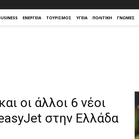
BUSINESS
ΕΝΈΡΓΕΙΑ
ΤΟΥΡΙΣΜΌΣ
ΥΓΕΊΑ
ΠΟΛΙΤΙΚΉ
ΓΝΏΜΕΣ
αι οι άλλοι 6 νέοι
easyJet στην Ελλάδα