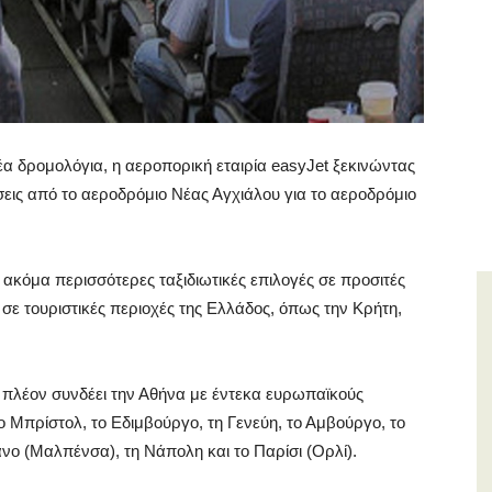
έα δρομολόγια, η αεροπορική εταιρία easyJet ξεκινώντας
σεις από το αεροδρόμιο Νέας Αγχιάλου για το αεροδρόμιο
ακόμα περισσότερες ταξιδιωτικές επιλογές σε προσιτές
 σε τουριστικές περιοχές της Ελλάδος, όπως την Κρήτη,
t πλέον συνδέει την Αθήνα με έντεκα ευρωπαϊκούς
ο Μπρίστολ, το Εδιμβούργο, τη Γενεύη, το Αμβούργο, το
άνο (Μαλπένσα), τη Νάπολη και το Παρίσι (Ορλί).