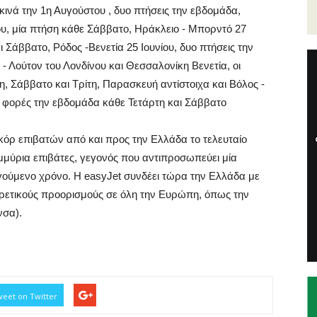
εκινά την 1η Αυγούστου , δυο πτήσεις την εβδομάδα,
ίου, μία πτήση κάθε Σάββατο, Ηράκλειο - Μπορντό 27
ι Σάββατο, Ρόδος -Βενετία 25 Ιουνίου, δυο πτήσεις την
- Λούτον του Λονδίνου και Θεσσαλονίκη Βενετία, οι
πτη, Σάββατο και Τρίτη, Παρασκευή αντίστοιχα και Βόλος -
υο φορές την εβδομάδα κάθε Τετάρτη και Σάββατο
κόρ επιβατών από και προς την Ελλάδα το τελευταίο
μύρια επιβάτες, γεγονός που αντιπροσωπεύει μία
γούμενο χρόνο. Η easyJet συνδέει τώρα την Ελλάδα με
ρετικούς προορισμούς σε όλη την Ευρώπη, όπως την
νσα).
eet on Twitter