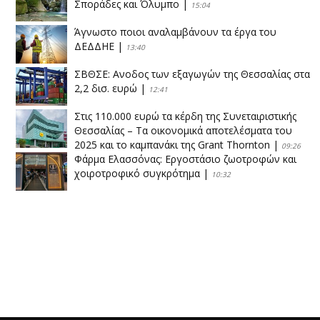
Σποράδες και Όλυμπο
|
15:04
Άγνωστο ποιοι αναλαμβάνουν τα έργα του
ΔΕΔΔΗΕ
|
13:40
ΣΒΘΣΕ: Aνοδος των εξαγωγών της Θεσσαλίας στα
2,2 δισ. ευρώ
|
12:41
Στις 110.000 ευρώ τα κέρδη της Συνεταιριστικής
Θεσσαλίας – Τα οικονομικά αποτελέσματα του
2025 και το καμπανάκι της Grant Thornton
|
09:26
Φάρμα Ελασσόνας: Εργοστάσιο ζωοτροφών και
χοιροτροφικό συγκρότημα
|
10:32
Η Πειραιώς ολοκληρώνει την εξαγορά του ΙΑΣΩ
|
14:53
Το νέο ΜΙΔΑ αλλάζει τα δεδομένα στον
θεσσαλικό κάμπο
|
12:16
Eλεγχοι της Περιφέρειας Θεσσαλίας σε 10 μονάδες
ανακύκλωσης
|
16:25