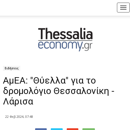
Tog
nav
Ειδήσεις
ΑμΕΑ: "Θύελλα" για το
δρομολόγιο Θεσσαλονίκη -
Λάρισα
22 Φεβ 2024, 07:48