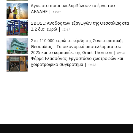
Άγνωστο ποιοι αναλαμβάνουν τα έργα του
ΔΕΔΔΗΕ
|
13:40
ΣΒΘΣΕ: Aνοδος των εξαγωγών της Θεσσαλίας στα
2,2 δισ. ευρώ
|
12:41
Στις 110.000 ευρώ τα κέρδη της Συνεταιριστικής
Θεσσαλίας – Τα οικονομικά αποτελέσματα του
2025 και το καμπανάκι της Grant Thornton
|
09:26
Φάρμα Ελασσόνας: Εργοστάσιο ζωοτροφών και
χοιροτροφικό συγκρότημα
|
10:32
Η Πειραιώς ολοκληρώνει την εξαγορά του ΙΑΣΩ
|
14:53
Το νέο ΜΙΔΑ αλλάζει τα δεδομένα στον
θεσσαλικό κάμπο
|
12:16
Eλεγχοι της Περιφέρειας Θεσσαλίας σε 10 μονάδες
ανακύκλωσης
|
16:25