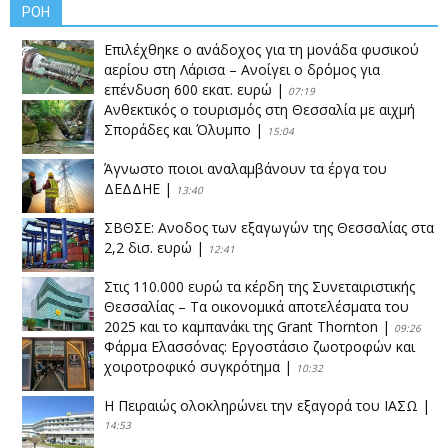
ΡΟΗ
Επιλέχθηκε ο ανάδοχος για τη μονάδα φυσικού
αερίου στη Λάρισα – Ανοίγει ο δρόμος για
επένδυση 600 εκατ. ευρώ
|
07:19
Ανθεκτικός ο τουρισμός στη Θεσσαλία με αιχμή
Σποράδες και Όλυμπο
|
15:04
Άγνωστο ποιοι αναλαμβάνουν τα έργα του
ΔΕΔΔΗΕ
|
13:40
ΣΒΘΣΕ: Aνοδος των εξαγωγών της Θεσσαλίας στα
2,2 δισ. ευρώ
|
12:41
Στις 110.000 ευρώ τα κέρδη της Συνεταιριστικής
Θεσσαλίας – Τα οικονομικά αποτελέσματα του
2025 και το καμπανάκι της Grant Thornton
|
09:26
Φάρμα Ελασσόνας: Εργοστάσιο ζωοτροφών και
χοιροτροφικό συγκρότημα
|
10:32
Η Πειραιώς ολοκληρώνει την εξαγορά του ΙΑΣΩ
|
14:53