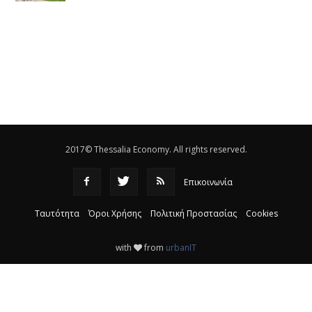
Το νέο ΜΙΔΑ αλλάζει τα δεδομένα στον
θεσσαλικό κάμπο
|
12:16
Eλεγχοι της Περιφέρειας Θεσσαλίας σε 10 μονάδες
ανακύκλωσης
|
16:25
Η απελευθέρωση της αγοράς ενώνει τα Θεσσαλικά
ΚΤΕΛ
|
16:17
2017© Thessalia Economy. All rights reserved.
Επικοινωνία
Ταυτότητα
Όροι Χρήσης
Πολιτική Προστασίας
Cookies
with
from
urbanIT