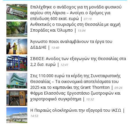
Επιλέχθηκε ο ανάδοχος για τη μονάδα φυσικού
αερίου στη Λάρισα – Ανοίγει ο δρόμος για
επένδυση 600 εκατ. ευρώ
|
07:19
Ανθεκτικός ο τουρισμός στη Θεσσαλία με αιχμή
Σποράδες και Όλυμπο
|
15:04
Άγνωστο ποιοι αναλαμβάνουν τα έργα του
ΔΕΔΔΗΕ
|
13:40
ΣΒΘΣΕ: Aνοδος των εξαγωγών της Θεσσαλίας στα
2,2 δισ. ευρώ
|
12:41
Στις 110.000 ευρώ τα κέρδη της Συνεταιριστικής
Θεσσαλίας – Τα οικονομικά αποτελέσματα του
2025 και το καμπανάκι της Grant Thornton
|
09:26
Φάρμα Ελασσόνας: Εργοστάσιο ζωοτροφών και
χοιροτροφικό συγκρότημα
|
10:32
Η Πειραιώς ολοκληρώνει την εξαγορά του ΙΑΣΩ
|
14:53
Το νέο ΜΙΔΑ αλλάζει τα δεδομένα στον