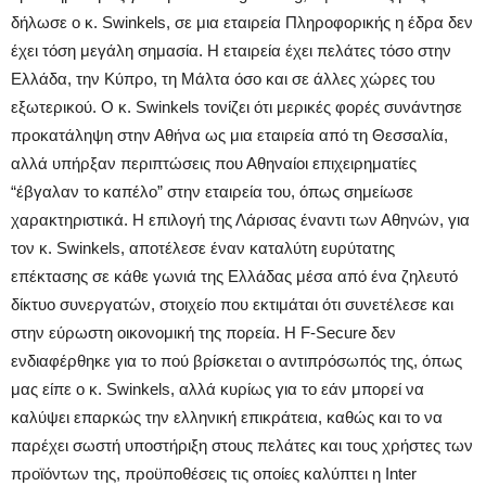
δήλωσε ο κ. Swinkels, σε μια εταιρεία Πληροφορικής η έδρα δεν
έχει τόση μεγάλη σημασία. Η εταιρεία έχει πελάτες τόσο στην
Ελλάδα, την Κύπρο, τη Μάλτα όσο και σε άλλες χώρες του
εξωτερικού. Ο κ. Swinkels τονίζει ότι μερικές φορές συνάντησε
προκατάληψη στην Αθήνα ως μια εταιρεία από τη Θεσσαλία,
αλλά υπήρξαν περιπτώσεις που Αθηναίοι επιχειρηματίες
“έβγαλαν το καπέλο” στην εταιρεία του, όπως σημείωσε
χαρακτηριστικά. Η επιλογή της Λάρισας έναντι των Αθηνών, για
τον κ. Swinkels, αποτέλεσε έναν καταλύτη ευρύτατης
επέκτασης σε κάθε γωνιά της Ελλάδας μέσα από ένα ζηλευτό
δίκτυο συνεργατών, στοιχείο που εκτιμάται ότι συνετέλεσε και
στην εύρωστη οικονομική της πορεία. Η F-Secure δεν
ενδιαφέρθηκε για το πού βρίσκεται ο αντιπρόσωπός της, όπως
μας είπε ο κ. Swinkels, αλλά κυρίως για το εάν μπορεί να
καλύψει επαρκώς την ελληνική επικράτεια, καθώς και το να
παρέχει σωστή υποστήριξη στους πελάτες και τους χρήστες των
προϊόντων της, προϋποθέσεις τις οποίες καλύπτει η Inter