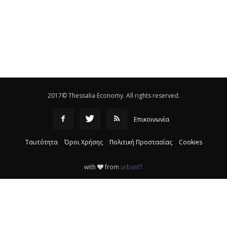
θεσσαλικό κάμπο
|
12:16
Eλεγχοι της Περιφέρειας Θεσσαλίας σε 10 μονάδες
ανακύκλωσης
|
16:25
Η απελευθέρωση της αγοράς ενώνει τα Θεσσαλικά
ΚΤΕΛ
|
16:17
2017© Thessalia Economy. All rights reserved.
Επικοινωνία
Ταυτότητα
Όροι Χρήσης
Πολιτική Προστασίας
Cookies
with
from
urbanIT