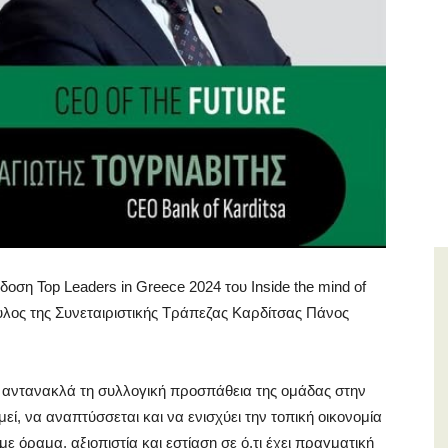
κδοση Top Leaders in Greece 2024 του Inside the mind of
λος της Συνεταιριστικής Τράπεζας Καρδίτσας Πάνος
τή αντανακλά τη συλλογική προσπάθεια της ομάδας στην
εί, να αναπτύσσεται και να ενισχύει την τοπική οικονομία
ε όραμα, αξιοπιστία και εστίαση σε ό,τι έχει πραγματική