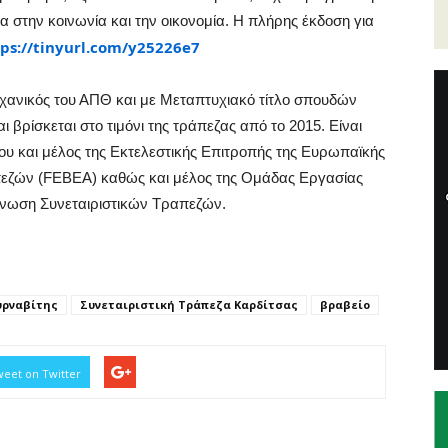
α στην κοινωνία και την οικονομία. Η πλήρης έκδοση για
ps://tinyurl.com/y25226e7
ηχανικός του ΑΠΘ και με Μεταπτυχιακό τίτλο σπουδών
 βρίσκεται στο τιμόνι της τράπεζας από το 2015. Είναι
ίου και μέλος της Εκτελεστικής Επιτροπής της Ευρωπαϊκής
εζών (FEBEA) καθώς και μέλος της Ομάδας Εργασίας
Ένωση Συνεταιριστικών Τραπεζών.
υρναβίτης
Συνεταιριστική Τράπεζα Καρδίτσας
βραβείο
eet on Twitter