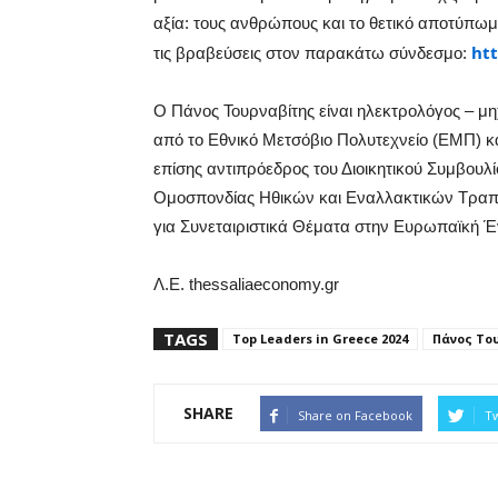
αξία: τους ανθρώπους και το θετικό αποτύπωμ
htt
τις βραβεύσεις στον παρακάτω σύνδεσμο:
Ο Πάνος Τουρναβίτης είναι ηλεκτρολόγος – μ
από το Εθνικό Μετσόβιο Πολυτεχνείο (ΕΜΠ) και
επίσης αντιπρόεδρος του Διοικητικού Συμβουλ
Ομοσπονδίας Ηθικών και Εναλλακτικών Τραπ
για Συνεταιριστικά Θέματα στην Ευρωπαϊκή 
Λ.Ε. thessaliaeconomy.gr
TAGS
Top Leaders in Greece 2024
Πάνος Το
SHARE
Share on Facebook
Tw