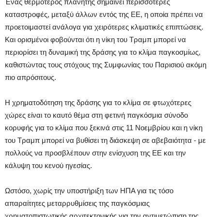
Ένας θερμότερος πλανήτης σημαίνει περισσότερες
καταστροφές, μεταξύ άλλων εντός της ΕΕ, η οποία πρέπει να
προετοιμαστεί ανάλογα για χειρότερες κλιματικές επιπτώσεις.
Και ορισμένοι φοβούνται ότι η νίκη του Τραμπ μπορεί να
περιορίσει τη δυναμική της δράσης για το κλίμα παγκοσμίως,
καθιστώντας τους στόχους της Συμφωνίας του Παρισιού ακόμη
πιο απρόσιτους.
Η χρηματοδότηση της δράσης για το κλίμα σε φτωχότερες
χώρες είναι το καυτό θέμα στη φετινή παγκόσμια σύνοδο
κορυφής για το κλίμα που ξεκινά στις 11 Νοεμβρίου και η νίκη
του Τραμπ μπορεί να βυθίσει τη διάσκεψη σε αβεβαιότητα - με
πολλούς να προσβλέπουν στην ενίσχυση της ΕΕ και την
κάλυψη του κενού ηγεσίας.
Ωστόσο, χωρίς την υποστήριξη των ΗΠΑ για τις τόσο
απαραίτητες μεταρρυθμίσεις της παγκόσμιας
χρηματοπιστωτικής αρχιτεκτονικής για την αντιμετώπιση της