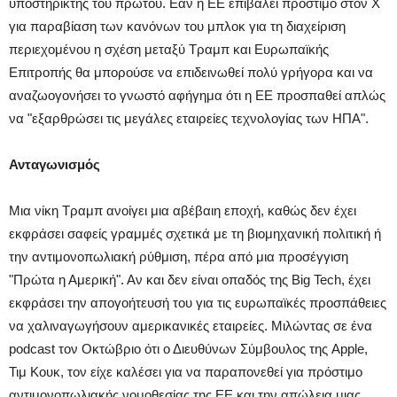
υποστηρικτής του πρώτου. Εάν η ΕΕ επιβάλει πρόστιμο στον X
για παραβίαση των κανόνων του μπλοκ για τη διαχείριση
περιεχομένου η σχέση μεταξύ Τραμπ και Ευρωπαϊκής
Επιτροπής θα μπορούσε να επιδεινωθεί πολύ γρήγορα και να
αναζωογονήσει το γνωστό αφήγημα ότι η ΕΕ προσπαθεί απλώς
να "εξαρθρώσει τις μεγάλες εταιρείες τεχνολογίας των ΗΠΑ".
Ανταγωνισμός
Μια νίκη Τραμπ ανοίγει μια αβέβαιη εποχή, καθώς δεν έχει
εκφράσει σαφείς γραμμές σχετικά με τη βιομηχανική πολιτική ή
την αντιμονοπωλιακή ρύθμιση, πέρα ​​από μια προσέγγιση
"Πρώτα η Αμερική". Αν και δεν είναι οπαδός της Big Tech, έχει
εκφράσει την απογοήτευσή του για τις ευρωπαϊκές προσπάθειες
να χαλιναγωγήσουν αμερικανικές εταιρείες. Μιλώντας σε ένα
podcast τον Οκτώβριο ότι ο Διευθύνων Σύμβουλος της Apple,
Τιμ Κουκ, τον είχε καλέσει για να παραπονεθεί για πρόστιμο
αντιμονοπωλιακής νομοθεσίας της ΕΕ και την απώλεια μιας