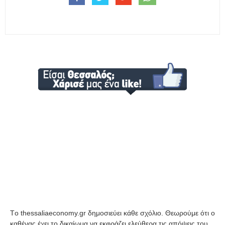
Tο thessaliaeconomy.gr δημοσιεύει κάθε σχόλιο. Θεωρούμε ότι ο
καθένας έχει το δικαίωμα να εκφράζει ελεύθερα τις απόψεις του.