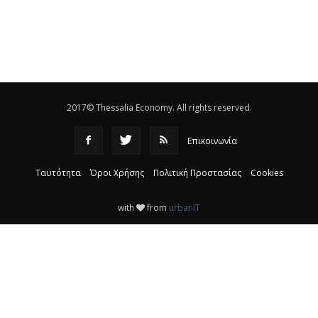
Το νέο ΜΙΔΑ αλλάζει τα δεδομένα στον
θεσσαλικό κάμπο
|
12:16
Eλεγχοι της Περιφέρειας Θεσσαλίας σε 10 μονάδες
ανακύκλωσης
|
16:25
2017© Thessalia Economy. All rights reserved.
Επικοινωνία
Ταυτότητα
Όροι Χρήσης
Πολιτική Προστασίας
Cookies
with
from
urbanIT