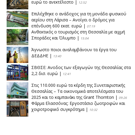
ευρώ το ανεκτέλεστο
|
12:52
Επιλέχθηκε ο ανάδοχος για τη μονάδα φυσικού
αερίου στη Λάρισα – Ανοίγει ο δρόμος για
επένδυση 600 εκατ. ευρώ
|
07:19
Ανθεκτικός ο τουρισμός στη Θεσσαλία με αιχμή
Σποράδες και Όλυμπο
|
15:04
Άγνωστο ποιοι αναλαμβάνουν τα έργα του
ΔΕΔΔΗΕ
|
13:40
ΣΒΘΣΕ: Aνοδος των εξαγωγών της Θεσσαλίας στα
2,2 δισ. ευρώ
|
12:41
Στις 110.000 ευρώ τα κέρδη της Συνεταιριστικής
Θεσσαλίας – Τα οικονομικά αποτελέσματα του
2025 και το καμπανάκι της Grant Thornton
|
09:26
Φάρμα Ελασσόνας: Εργοστάσιο ζωοτροφών και
χοιροτροφικό συγκρότημα
|
10:32
Η Πειραιώς ολοκληρώνει την εξαγορά του ΙΑΣΩ
|
14:53