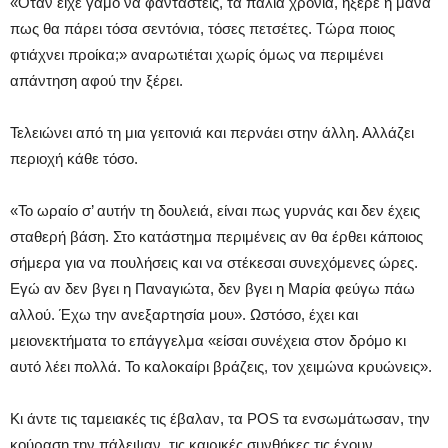
«Όταν είχε γάμο να φανταστείς, τα παλιά χρόνια, ήξερε η μάνα
πως θα πάρει τόσα σεντόνια, τόσες πετσέτες. Τώρα ποιος
φτιάχνει προίκα;» αναρωτιέται χωρίς όμως να περιμένει
απάντηση αφού την ξέρει.
Τελειώνει από τη μια γειτονιά και περνάει στην άλλη. Αλλάζει
περιοχή κάθε τόσο.
«Το ωραίο σ’ αυτήν τη δουλειά, είναι πως γυρνάς και δεν έχεις
σταθερή βάση. Στο κατάστημα περιμένεις αν θα έρθει κάποιος
σήμερα για να πουλήσεις και να στέκεσαι συνεχόμενες ώρες.
Εγώ αν δεν βγει η Παναγιώτα, δεν βγει η Μαρία φεύγω πάω
αλλού. Έχω την ανεξαρτησία μου». Ωστόσο, έχει και
μειονεκτήματα το επάγγελμα «είσαι συνέχεια στον δρόμο κι
αυτό λέει πολλά. Το καλοκαίρι βράζεις, τον χειμώνα κρυώνεις».
Κι άντε τις ταμειακές τις έβαλαν, τα POS τα ενσωμάτωσαν, την
κούραση την πάλεψαν, τις καιρικές συνθήκες τις έχουν