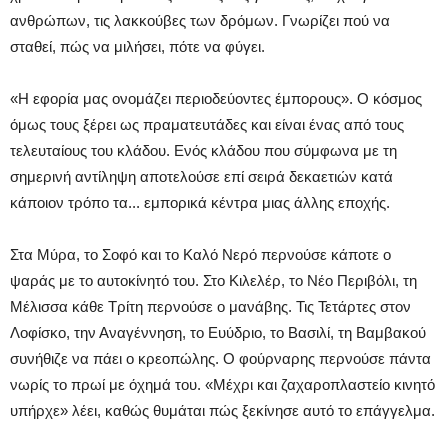
ανθρώπων, τις λακκούβες των δρόμων. Γνωρίζει πού να
σταθεί, πώς να μιλήσει, πότε να φύγει.
«Η εφορία μας ονομάζει περιοδεύοντες έμπορους». Ο κόσμος
όμως τους ξέρει ως πραματευτάδες και είναι ένας από τους
τελευταίους του κλάδου. Ενός κλάδου που σύμφωνα με τη
σημερινή αντίληψη αποτελούσε επί σειρά δεκαετιών κατά
κάποιον τρόπο τα... εμπορικά κέντρα μιας άλλης εποχής.
Στα Μύρα, το Σοφό και το Καλό Νερό περνούσε κάποτε ο
ψαράς με το αυτοκίνητό του. Στο Κιλελέρ, το Νέο Περιβόλι, τη
Μέλισσα κάθε Τρίτη περνούσε ο μανάβης. Τις Τετάρτες στον
Λοφίσκο, την Αναγέννηση, το Ευύδριο, το Βασιλί, τη Βαμβακού
συνήθιζε να πάει ο κρεοπώλης. Ο φούρναρης περνούσε πάντα
νωρίς το πρωί με όχημά του. «Μέχρι και ζαχαροπλαστείο κινητό
υπήρχε» λέει, καθώς θυμάται πώς ξεκίνησε αυτό το επάγγελμα.