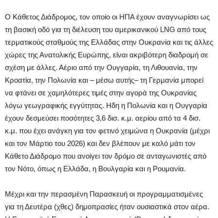
Ο Κάθετος Διάδρομος, τον οποίο οι ΗΠΑ έχουν αναγνωρίσει ως
τη βασική οδό για τη διέλευση του αμερικανικού LNG από τους
τερματικούς σταθμούς της Ελλάδας στην Ουκρανία και τις άλλες
χώρες της Ανατολικής Ευρώπης, είναι ακριβότερη διαδρομή σε
σχέση με άλλες. Αέριο από την Ουγγαρία, τη Λιθουανία, την
Κροατία, την Πολωνία και – μέσω αυτής– τη Γερμανία μπορεί
να φτάνει σε χαμηλότερες τιμές στην αγορά της Ουκρανίας
λόγω γεωγραφικής εγγύτητας. Ηδη η Πολωνία και η Ουγγαρία
έχουν δεσμεύσει ποσότητες 3,6 δισ. κ.μ. αερίου από τα 4 δισ.
κ.μ. που έχει ανάγκη για τον φετινό χειμώνα η Ουκρανία (μέχρι
και τον Μάρτιο του 2026) και δεν βλέπουν με καλό μάτι τον
Κάθετο Διάδρομο που ανοίγει τον δρόμο σε ανταγωνιστές από
τον Νότο, όπως η Ελλάδα, η Βουλγαρία και η Ρουμανία.
Μέχρι και την περασμένη Παρασκευή οι προγραμματισμένες
για τη Δευτέρα (χθες) δημοπρασίες ήταν ουσιαστικά στον αέρα.