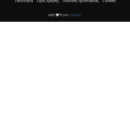
Ταυτότητα
Όροι Χρήσης
Πολιτική Προστασίας
Cookies
with
from
urbanIT