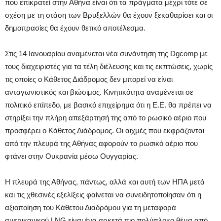
που επικρατεί στην Αθήνα είναι ότι τα πράγματα μέχρι τότε σε
σχέση με τη στάση των Βρυξελλών θα έχουν ξεκαθαρίσει και οι
δημοπρασίες θα έχουν θετικό αποτέλεσμα.
Στις 14 Ιανουαρίου αναμένεται νέα συνάντηση της Dgcomp με
τους διαχειριστές για τα τέλη διέλευσης και τις εκπτώσεις, χωρίς
τις οποίες ο Κάθετος Διάδρομος δεν μπορεί να είναι
ανταγωνιστικός και βιώσιμος. Κινητικότητα αναμένεται σε
πολιτικό επίπεδο, με βασικό επιχείρημα ότι η Ε.Ε. θα πρέπει να
στηρίξει την πλήρη απεξάρτησή της από το ρωσικό αέριο που
προσφέρει ο Κάθετος Διάδρομος. Οι αιχμές που εκφράζονται
από την πλευρά της Αθήνας αφορούν το ρωσικό αέριο που
φτάνει στην Ουκρανία μέσω Ουγγαρίας.
Η πλευρά της Αθήνας, πάντως, αλλά και αυτή των ΗΠΑ μετά
και τις χθεσινές εξελίξεις φαίνεται να συνειδητοποίησαν ότι η
αξιοποίηση του Κάθετου Διαδρόμου για τη μεταφορά
αμερικανικού LNG είναι ένα αρκετά πιο πολύπλοκο θέμα από