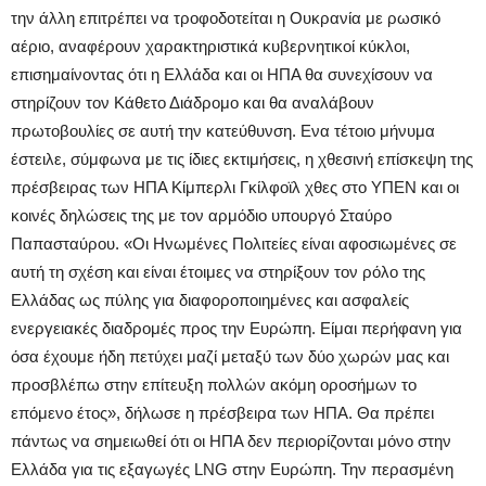
την άλλη επιτρέπει να τροφοδοτείται η Ουκρανία με ρωσικό
αέριο, αναφέρουν χαρακτηριστικά κυβερνητικοί κύκλοι,
επισημαίνοντας ότι η Ελλάδα και οι ΗΠΑ θα συνεχίσουν να
στηρίζουν τον Κάθετο Διάδρομο και θα αναλάβουν
πρωτοβουλίες σε αυτή την κατεύθυνση. Ενα τέτοιο μήνυμα
έστειλε, σύμφωνα με τις ίδιες εκτιμήσεις, η χθεσινή επίσκεψη της
πρέσβειρας των ΗΠΑ Κίμπερλι Γκίλφοϊλ χθες στο ΥΠΕΝ και οι
κοινές δηλώσεις της με τον αρμόδιο υπουργό Σταύρο
Παπασταύρου. «Οι Ηνωμένες Πολιτείες είναι αφοσιωμένες σε
αυτή τη σχέση και είναι έτοιμες να στηρίξουν τον ρόλο της
Ελλάδας ως πύλης για διαφοροποιημένες και ασφαλείς
ενεργειακές διαδρομές προς την Ευρώπη. Είμαι περήφανη για
όσα έχουμε ήδη πετύχει μαζί μεταξύ των δύο χωρών μας και
προσβλέπω στην επίτευξη πολλών ακόμη οροσήμων το
επόμενο έτος», δήλωσε η πρέσβειρα των ΗΠΑ. Θα πρέπει
πάντως να σημειωθεί ότι οι ΗΠΑ δεν περιορίζονται μόνο στην
Ελλάδα για τις εξαγωγές LNG στην Ευρώπη. Την περασμένη