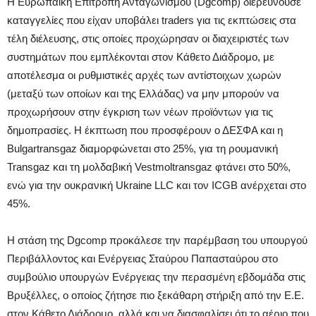
Η Ευρωπαϊκή Επιτροπή Ανταγωνισμού (Dgcomp) διερευνούσε
καταγγελίες που είχαν υποβάλει traders για τις εκπτώσεις στα
τέλη διέλευσης, στις οποίες προχώρησαν οι διαχειριστές των
συστημάτων που εμπλέκονται στον Κάθετο Διάδρομο, με
αποτέλεσμα οι ρυθμιστικές αρχές των αντίστοιχων χωρών
(μεταξύ των οποίων και της Ελλάδας) να μην μπορούν να
προχωρήσουν στην έγκριση των νέων προϊόντων για τις
δημοπρασίες. H έκπτωση που προσφέρουν ο ΔΕΣΦΑ και η
Bulgartransgaz διαμορφώνεται στο 25%, για τη ρουμανική
Transgaz και τη μολδαβική Vestmoltransgaz φτάνει στο 50%,
ενώ για την ουκρανική Ukraine LLC και τον ICGB ανέρχεται στο
45%.
Η στάση της Dgcomp προκάλεσε την παρέμβαση του υπουργού
Περιβάλλοντος και Ενέργειας Σταύρου Παπασταύρου στο
συμβούλιο υπουργών Ενέργειας την περασμένη εβδομάδα στις
Βρυξέλλες, o oποίος ζήτησε πιο ξεκάθαρη στήριξη από την Ε.Ε.
στον Κάθετο Διάδρομο, αλλά και να διασφαλίσει ότι το αέριο που