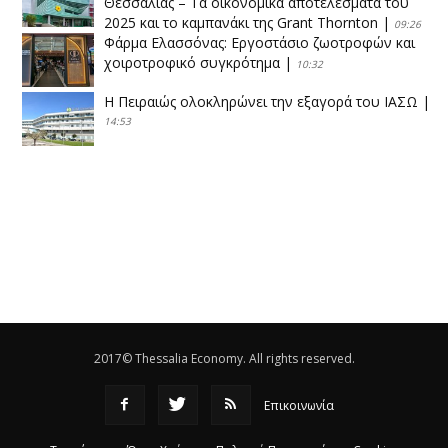
Θεσσαλίας – Τα οικονομικά αποτελέσματα του
2025 και το καμπανάκι της Grant Thornton
|
09:26
Φάρμα Ελασσόνας: Εργοστάσιο ζωοτροφών και
χοιροτροφικό συγκρότημα
|
10:32
Η Πειραιώς ολοκληρώνει την εξαγορά του ΙΑΣΩ
|
14:53
Το νέο ΜΙΔΑ αλλάζει τα δεδομένα στον
θεσσαλικό κάμπο
|
12:16
Eλεγχοι της Περιφέρειας Θεσσαλίας σε 10 μονάδες
ανακύκλωσης
|
16:25
Η απελευθέρωση της αγοράς ενώνει τα Θεσσαλικά
ΚΤΕΛ
|
16:17
2017© Thessalia Economy. All rights reserved.
Επικοινωνία