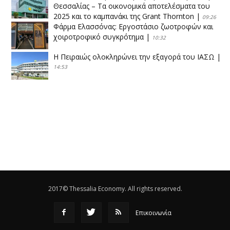
Θεσσαλίας – Τα οικονομικά αποτελέσματα του
2025 και το καμπανάκι της Grant Thornton
|
09:26
Φάρμα Ελασσόνας: Εργοστάσιο ζωοτροφών και
χοιροτροφικό συγκρότημα
|
10:32
Η Πειραιώς ολοκληρώνει την εξαγορά του ΙΑΣΩ
|
14:53
Το νέο ΜΙΔΑ αλλάζει τα δεδομένα στον
θεσσαλικό κάμπο
|
12:16
Eλεγχοι της Περιφέρειας Θεσσαλίας σε 10 μονάδες
ανακύκλωσης
|
16:25
Η απελευθέρωση της αγοράς ενώνει τα Θεσσαλικά
ΚΤΕΛ
|
16:17
2017© Thessalia Economy. All rights reserved.
Επικοινωνία