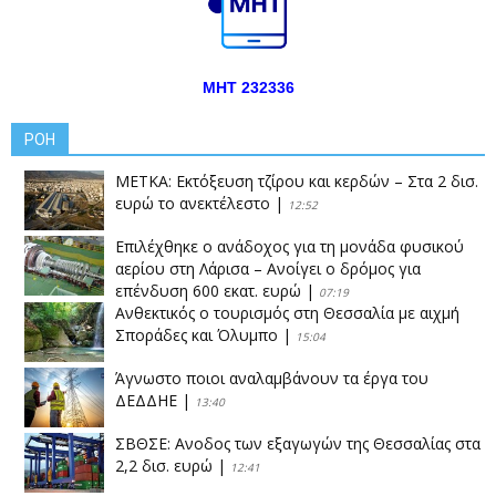
ΜΗΤ 232336
ΡΟΗ
ΜΕΤΚΑ: Εκτόξευση τζίρου και κερδών – Στα 2 δισ.
ευρώ το ανεκτέλεστο
|
12:52
Επιλέχθηκε ο ανάδοχος για τη μονάδα φυσικού
αερίου στη Λάρισα – Ανοίγει ο δρόμος για
επένδυση 600 εκατ. ευρώ
|
07:19
Ανθεκτικός ο τουρισμός στη Θεσσαλία με αιχμή
Σποράδες και Όλυμπο
|
15:04
Άγνωστο ποιοι αναλαμβάνουν τα έργα του
ΔΕΔΔΗΕ
|
13:40
ΣΒΘΣΕ: Aνοδος των εξαγωγών της Θεσσαλίας στα
2,2 δισ. ευρώ
|
12:41