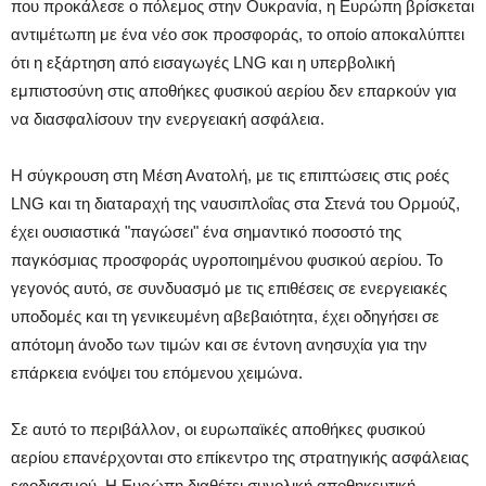
που προκάλεσε ο πόλεμος στην Ουκρανία, η Ευρώπη βρίσκεται
αντιμέτωπη με ένα νέο σοκ προσφοράς, το οποίο αποκαλύπτει
ότι η εξάρτηση από εισαγωγές LNG και η υπερβολική
εμπιστοσύνη στις αποθήκες φυσικού αερίου δεν επαρκούν για
να διασφαλίσουν την ενεργειακή ασφάλεια.
Η σύγκρουση στη Μέση Ανατολή, με τις επιπτώσεις στις ροές
LNG και τη διαταραχή της ναυσιπλοΐας στα Στενά του Ορμούζ,
έχει ουσιαστικά "παγώσει" ένα σημαντικό ποσοστό της
παγκόσμιας προσφοράς υγροποιημένου φυσικού αερίου. Το
γεγονός αυτό, σε συνδυασμό με τις επιθέσεις σε ενεργειακές
υποδομές και τη γενικευμένη αβεβαιότητα, έχει οδηγήσει σε
απότομη άνοδο των τιμών και σε έντονη ανησυχία για την
επάρκεια ενόψει του επόμενου χειμώνα.
Σε αυτό το περιβάλλον, οι ευρωπαϊκές αποθήκες φυσικού
αερίου επανέρχονται στο επίκεντρο της στρατηγικής ασφάλειας
εφοδιασμού. Η Ευρώπη διαθέτει συνολική αποθηκευτική