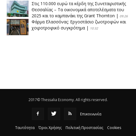
Στις 110.000 ευρώ τα κέρδη της Συνεταιριστικής
Θεσσαλίας – Τα οικονομικά αποτελέσματα του
2025 και το καμπανάκι της Grant Thornton
|
09:26
Φάρμα Ελασσόνας: Εργοστάσιο ζωοτροφών και
χοιροτροφικό συγκρότημα
|
10:32
Η Πειραιώς ολοκληρώνει την εξαγορά του ΙΑΣΩ
|
14:53
Το νέο ΜΙΔΑ αλλάζει τα δεδομένα στον
θεσσαλικό κάμπο
|
12:16
Eλεγχοι της Περιφέρειας Θεσσαλίας σε 10 μονάδες
ανακύκλωσης
|
16:25
2017© Thessalia Economy. All rights reserved.
Επικοινωνία
Ταυτότητα
Όροι Χρήσης
Πολιτική Προστασίας
Cookies