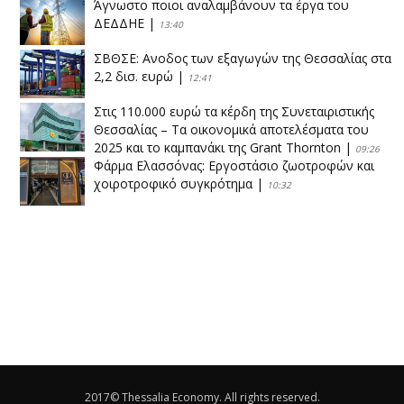
Άγνωστο ποιοι αναλαμβάνουν τα έργα του
ΔΕΔΔΗΕ
|
13:40
ΣΒΘΣΕ: Aνοδος των εξαγωγών της Θεσσαλίας στα
2,2 δισ. ευρώ
|
12:41
Στις 110.000 ευρώ τα κέρδη της Συνεταιριστικής
Θεσσαλίας – Τα οικονομικά αποτελέσματα του
2025 και το καμπανάκι της Grant Thornton
|
09:26
Φάρμα Ελασσόνας: Εργοστάσιο ζωοτροφών και
χοιροτροφικό συγκρότημα
|
10:32
Η Πειραιώς ολοκληρώνει την εξαγορά του ΙΑΣΩ
|
14:53
Το νέο ΜΙΔΑ αλλάζει τα δεδομένα στον
θεσσαλικό κάμπο
|
12:16
Eλεγχοι της Περιφέρειας Θεσσαλίας σε 10 μονάδες
ανακύκλωσης
|
16:25
2017© Thessalia Economy. All rights reserved.