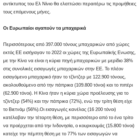
αντίκτυπος του Ελ Νίνιο θα ελαττώσει περαιτέρω τις προμήθειες
τους επόμενους μήνες.
Οι Ευρωπαίοι αγαπούν τα μπαχαρικά
Περισσότερους από 397.000 τόνους μπαχαρικών από χώρες
εκτός ΕΕ εισήγαγαν το 2022 οι χώρες της Ευρωπαϊκής Ενωσης,
με την Κίνα να είναι η κύρια πηγή μπαχαρικών με μερίδιο 38%
στις συνολικές εισαγωγές μπαχαρικών στην ΕΕ. Το πλέον
εισαγόμενο μπαχαρικό ήταν το τζίντζερ με 122.900 τόνους,
ακολουθούμενο από την πάπρικα (109.800 τόνοι) και το πιπέρι
(62.900 τόνοι). Η Κίνα ήταν η κύρια χώρα προέλευσης για το
τζίντζερ (54%) και την πάπρικα (72%), ενώ την τρίτη θέση είχε
το Βιετνάμ (56%).Οι εισαγωγές κανέλας (16 200 τόνοι)
κατέλαβαν την τέταρτη θέση, με περισσότερο από το ένα τρίτο
να προέρχεται από την Ινδονησία, ο κουρκουμάς (15.800 τόνοι)
κατείχε την πέμπτη θέση με το 77% των εισαγωγών να