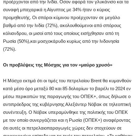
προέρχονται από την Ινδία. Οσον αφορά τον γλυκάνισο και τα
συναφή μπαχαρικά η Αίγυπτος με 34% ήταν ο κύριος
προμηθευτής. Οι σπόροι κύμινου προέρχονταν σε μεγάλο
βαθμό από την Ινδία (72%), ακολουθούμενοι από σπόρους
κόλιανδρου, οι μισοί από τους οποίους εισήχθησαν από τη
Ρωσία (50%),και μοσχοκάρυδο κυρίως από την Ινδονησία
(72%).
Οι προβλέψεις της Μόσχας για τον «μαύρο χρυσό»
Η Μόσχα εκτιμά ότι οι τιμές του πετρελαίου Brent θα κυμανθούν
κατά μέσο όρο μεταξύ 80 και 85 δολαρίων το βαρέλι το 2024 εν
μέσω περικοπών της παραγωγής του ΟΠΕΚ+, όπως δήλωσε ο
αντιπρόεδρος της κυβέρνησης Αλεξάντερ Νόβακ σε τηλεοπτική
συνέντευξη. Ο Νόβακ υπεραμύνθηκε της πολιτικής του ΟΠΕΚ
με τον οποίο συνεργάζεται και η Ρωσία (ΟΠΕΚ+) αναφέροντας
ότι αυτές οι πετρελαιοπαραγωγές χώρες δεν στοχεύουν σε
συγκεκριμένο επίπεδο για τις τιμές του πετρελαίου. «Το καθήκον