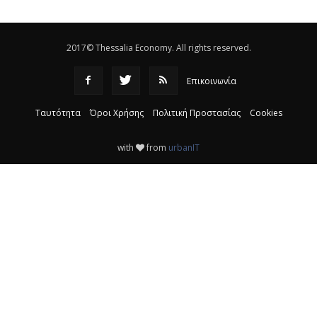
ΚΤΕΛ
|
16:17
2017© Thessalia Economy. All rights reserved.
Επικοινωνία
Ταυτότητα
Όροι Χρήσης
Πολιτική Προστασίας
Cookies
with
from
urbanIT