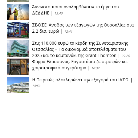
Άγνωστο ποιοι αναλαμβάνουν τα έργα του
ΔΕΔΔΗΕ
|
13:40
ΣΒΘΣΕ: Aνοδος των εξαγωγών της Θεσσαλίας στα
2,2 δισ. ευρώ
|
12:41
Στις 110.000 ευρώ τα κέρδη της Συνεταιριστικής
Θεσσαλίας – Τα οικονομικά αποτελέσματα του
2025 και το καμπανάκι της Grant Thornton
|
09:26
Φάρμα Ελασσόνας: Εργοστάσιο ζωοτροφών και
χοιροτροφικό συγκρότημα
|
10:32
Η Πειραιώς ολοκληρώνει την εξαγορά του ΙΑΣΩ
|
14:53
Το νέο ΜΙΔΑ αλλάζει τα δεδομένα στον
θεσσαλικό κάμπο
|
12:16
Eλεγχοι της Περιφέρειας Θεσσαλίας σε 10 μονάδες
ανακύκλωσης
|
16:25
Η απελευθέρωση της αγοράς ενώνει τα Θεσσαλικά