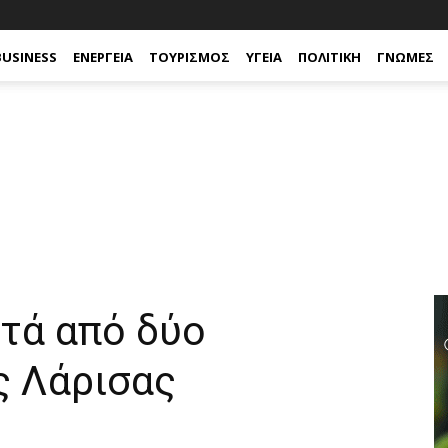
BUSINESS
ΕΝΈΡΓΕΙΑ
ΤΟΥΡΙΣΜΌΣ
ΥΓΕΊΑ
ΠΟΛΙΤΙΚΉ
ΓΝΏΜΕΣ
τά από δύο
ς Λάρισας