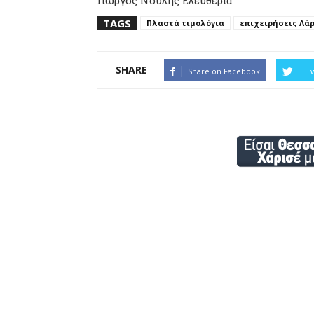
Γιώργος Νούλης Ελευθερία
TAGS
Πλαστά τιμολόγια
επιχειρήσεις Λά
SHARE
Share on Facebook
Tw