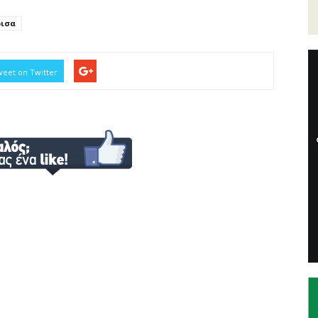
ρισα
eet on Twitter