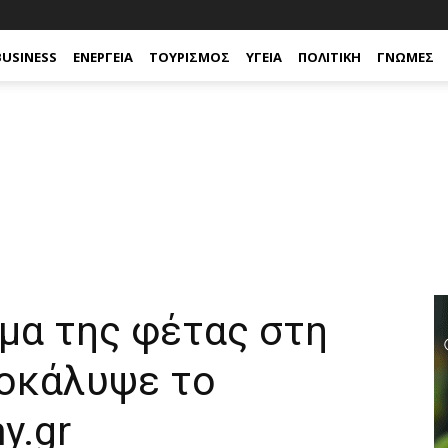
BUSINESS
ΕΝΈΡΓΕΙΑ
ΤΟΥΡΙΣΜΌΣ
ΥΓΕΊΑ
ΠΟΛΙΤΙΚΉ
ΓΝΏΜΕΣ
μα της φέτας στη
ποκάλυψε το
y.gr