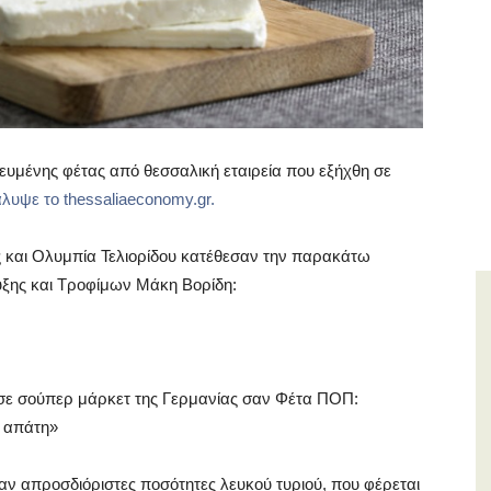
θευμένης φέτας από θεσσαλική εταιρεία που εξήχθη σε
λυψε το thessaliaeconomy.gr.
 και Ολυμπία Τελιορίδου κατέθεσαν την παρακάτω
ξης και Τροφίμων Μάκη Βορίδη:
ί σε σούπερ μάρκετ της Γερμανίας σαν Φέτα ΠΟΠ:
ι απάτη»
 απροσδιόριστες ποσότητες λευκού τυριού, που φέρεται