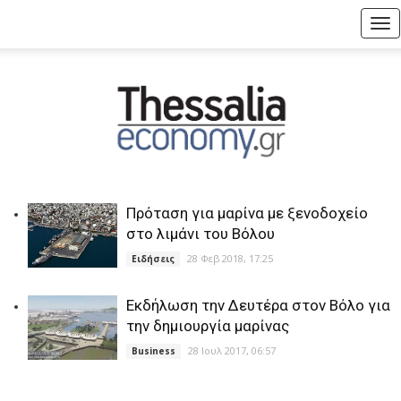
Tog
nav
Πρόταση για μαρίνα με ξενοδοχείο
στο λιμάνι του Βόλου
28 Φεβ 2018, 17:25
Ειδήσεις
Εκδήλωση την Δευτέρα στον Βόλο για
την δημιουργία μαρίνας
28 Ιουλ 2017, 06:57
Business