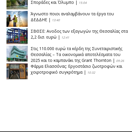
Σποράδες και Όλυμπο
|
15:04
Άγνωστο ποιοι αναλαμβάνουν τα έργα του
ΔΕΔΔΗΕ
|
13:40
ΣΒΘΣΕ: Aνοδος των εξαγωγών της Θεσσαλίας στα
2,2 δισ. ευρώ
|
12:41
Στις 110.000 ευρώ τα κέρδη της Συνεταιριστικής
Θεσσαλίας – Τα οικονομικά αποτελέσματα του
2025 και το καμπανάκι της Grant Thornton
|
09:26
Φάρμα Ελασσόνας: Εργοστάσιο ζωοτροφών και
χοιροτροφικό συγκρότημα
|
10:32
Η Πειραιώς ολοκληρώνει την εξαγορά του ΙΑΣΩ
|
14:53
Το νέο ΜΙΔΑ αλλάζει τα δεδομένα στον
θεσσαλικό κάμπο
|
12:16
Eλεγχοι της Περιφέρειας Θεσσαλίας σε 10 μονάδες
ανακύκλωσης
|
16:25