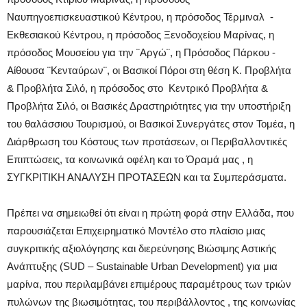
Ναυπηγοεπισκευαστικού Κέντρου, η πρόσοδος Τέρμιναλ -
Εκθεσιακoύ Κέντρου, η πρόσοδος Ξενοδοχείου Μαρίνας, η
πρόσοδος Μουσείου για την ¨Αργώ¨, η Πρόσοδος Πάρκου -
Αίθουσα ¨Κενταύρων¨, οι Βασικοί Πόροι στη θέση Κ. Προβλήτα
& Προβλήτα Σιλό, η πρόσοδος στο Κεντρικό Προβλήτα &
Προβλήτα Σιλό, οι Βασικές Δραστηριότητες για την υποστήριξη
του θαλάσσιου Τουρισμού, οι Βασικοί Συνεργάτες στον Τομέα, η
Διάρθρωση του Κόστους των προτάσεων, οι Περιβαλλοντικές
Επιπτώσεις, τα κοινωνικά οφέλη και το Όραμά μας , η
ΣΥΓΚΡΙΤΙΚΗ ΑΝΑΛΥΣΗ ΠΡΟΤΑΣΕΩΝ και τα Συμπεράσματα.
Πρέπει να σημειωθεί ότι είναι η πρώτη φορά στην Ελλάδα, που
παρουσιάζεται Επιχειρηματικό Μοντέλο στο πλαίσιο μιας
συγκριτικής αξιολόγησης και διερεύνησης Βιώσιμης Αστικής
Ανάπτυξης (SUD – Sustainable Urban Development) για μια
μαρίνα, που περιλαμβάνει επιμέρους παραμέτρους των τριών
πυλώνων της βιωσιμότητας, του περιβάλλοντος , της κοινωνίας