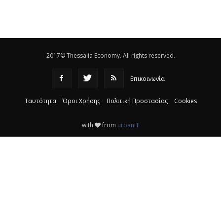
Eλεγχοι της Περιφέρειας Θεσσαλίας σε 10 μονάδες
ανακύκλωσης
|
16:25
2017© Thessalia Economy. All rights reserved.
Επικοινωνία
Ταυτότητα
Όροι Χρήσης
Πολιτική Προστασίας
Cookies
with
from
urbanIT