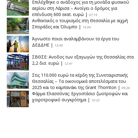
Επιλέχθηκε ο ανάδοχος για τη μονάδα φυσικού
αερίου στη Λάρισα – Ανοίγει ο δρόμος για
επένδυση 600 εκατ. ευρώ
|
07:19
Ανθεκτικός ο τουρισμός στη Θεσσαλία με αιχμή
Σποράδες και Όλυμπο
|
15:04
Άγνωστο ποιοι αναλαμβάνουν τα έργα του
ΔΕΔΔΗΕ
|
13:40
ΣΒΘΣΕ: Aνοδος των εξαγωγών της Θεσσαλίας στα
2,2 δισ. ευρώ
|
12:41
Στις 110.000 ευρώ τα κέρδη της Συνεταιριστικής
Θεσσαλίας – Τα οικονομικά αποτελέσματα του
2025 και το καμπανάκι της Grant Thornton
|
09:26
Φάρμα Ελασσόνας: Εργοστάσιο ζωοτροφών και
χοιροτροφικό συγκρότημα
|
10:32
Η Πειραιώς ολοκληρώνει την εξαγορά του ΙΑΣΩ
|
14:53
Το νέο ΜΙΔΑ αλλάζει τα δεδομένα στον
θεσσαλικό κάμπο
|
12:16