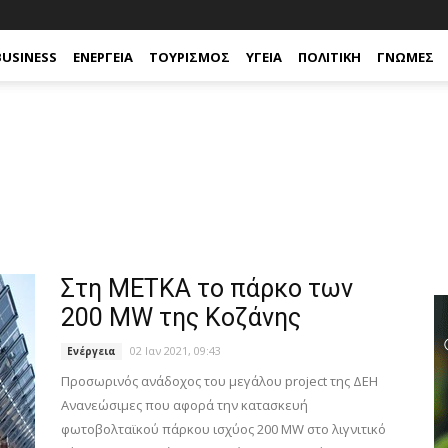
BUSINESS
ΕΝΈΡΓΕΙΑ
ΤΟΥΡΙΣΜΌΣ
ΥΓΕΊΑ
ΠΟΛΙΤΙΚΉ
ΓΝΏΜΕΣ
Στη ΜΕΤΚΑ το πάρκο των
200 MW της Κοζάνης
02 Ιαν 2021, 09:43
Ενέργεια
Προσωρινός ανάδοχος του μεγάλου project της ΔΕΗ
Ανανεώσιμες που αφορά την κατασκευή
φωτοβολταϊκού πάρκου ισχύος 200 MW στο λιγνιτικό