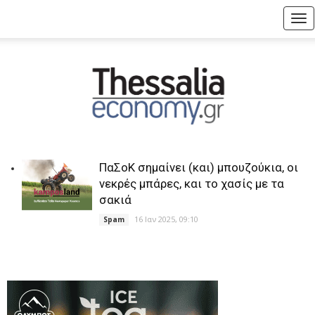
Tog
nav
ΠαΣοΚ σημαίνει (και) μπουζούκια, οι
νεκρές μπάρες, και το χασίς με τα
σακιά
16 Ιαν 2025, 09:10
Spam