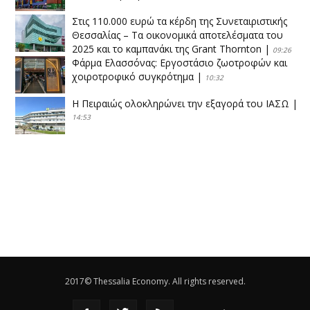
Στις 110.000 ευρώ τα κέρδη της Συνεταιριστικής
Θεσσαλίας – Τα οικονομικά αποτελέσματα του
2025 και το καμπανάκι της Grant Thornton
|
09:26
Φάρμα Ελασσόνας: Εργοστάσιο ζωοτροφών και
χοιροτροφικό συγκρότημα
|
10:32
Η Πειραιώς ολοκληρώνει την εξαγορά του ΙΑΣΩ
|
14:53
Το νέο ΜΙΔΑ αλλάζει τα δεδομένα στον
θεσσαλικό κάμπο
|
12:16
Eλεγχοι της Περιφέρειας Θεσσαλίας σε 10 μονάδες
ανακύκλωσης
|
16:25
Η απελευθέρωση της αγοράς ενώνει τα Θεσσαλικά
ΚΤΕΛ
|
16:17
2017© Thessalia Economy. All rights reserved.