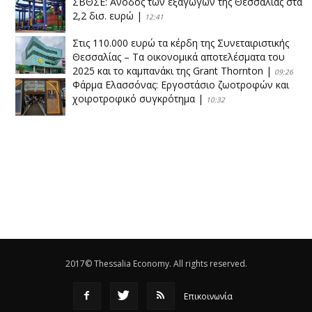
ΣΒΘΣΕ: Aνοδος των εξαγωγών της Θεσσαλίας στα
2,2 δισ. ευρώ
|
12:41
Στις 110.000 ευρώ τα κέρδη της Συνεταιριστικής
Θεσσαλίας – Τα οικονομικά αποτελέσματα του
2025 και το καμπανάκι της Grant Thornton
|
09:26
Φάρμα Ελασσόνας: Εργοστάσιο ζωοτροφών και
χοιροτροφικό συγκρότημα
|
10:32
Η Πειραιώς ολοκληρώνει την εξαγορά του ΙΑΣΩ
|
14:53
Το νέο ΜΙΔΑ αλλάζει τα δεδομένα στον
θεσσαλικό κάμπο
|
12:16
Eλεγχοι της Περιφέρειας Θεσσαλίας σε 10 μονάδες
ανακύκλωσης
|
16:25
2017© Thessalia Economy. All rights reserved.
Επικοινωνία