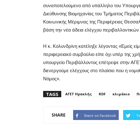
συναποτελούμενο από υπάλληλο του Υπουργε
Διεύθυνσης Βιομηχανίας του Τμήματος Περιβάλ
Κοινωνικής Μέριμνας της Περιφέρειας Θεσσαλί
βάση την νέα άδεια ελέγχου περιβαλλοντικών
Η κ. Κολυνδρίνη κατέληξε λέγοντας «Εμείς είμ
περιφερειακό συμβούλιο είπε όχι υπέρ της χ
υπουργείο Περιβάλλοντος επέτρεψε στην ΑΓΕΤ
διενεργούμε ελέγχους στο πλαίσιο που η νομο
Νόμος».
TAGS
ΑΓΕΤ Ηρακλής
RDF
κλιμάκιο
Π
SHARE
Share on Facebook
Tw