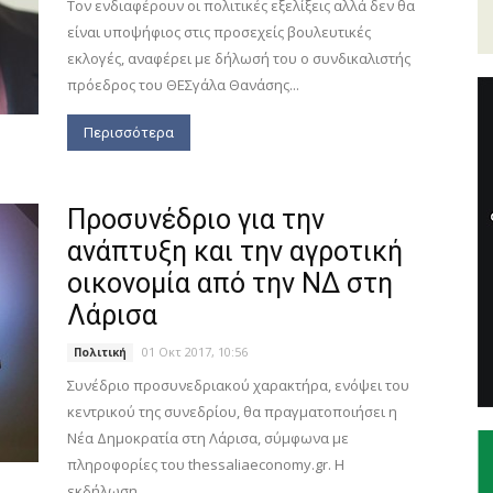
Τον ενδιαφέρουν οι πολιτικές εξελίξεις αλλά δεν θα
είναι υποψήφιος στις προσεχείς βουλευτικές
εκλογές, αναφέρει με δήλωσή του ο συνδικαλιστής
πρόεδρος του ΘΕΣγάλα Θανάσης...
Περισσότερα
Προσυνέδριο για την
ανάπτυξη και την αγροτική
οικονομία από την ΝΔ στη
Λάρισα
01 Οκτ 2017, 10:56
Πολιτική
Συνέδριο προσυνεδριακού χαρακτήρα, ενόψει του
κεντρικού της συνεδρίου, θα πραγματοποιήσει η
Νέα Δημοκρατία στη Λάρισα, σύμφωνα με
πληροφορίες του thessaliaeconomy.gr. H
εκδήλωση...