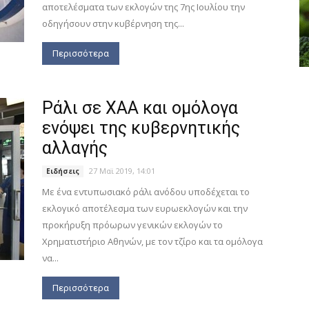
αποτελέσματα των εκλογών της 7ης Ιουλίου την
οδηγήσουν στην κυβέρνηση της...
Περισσότερα
Ράλι σε ΧΑΑ και ομόλογα
ενόψει της κυβερνητικής
αλλαγής
27 Μαϊ 2019, 14:01
Ειδήσεις
Με ένα εντυπωσιακό ράλι ανόδου υποδέχεται το
εκλογικό αποτέλεσμα των ευρωεκλογών και την
προκήρυξη πρόωρων γενικών εκλογών το
Χρηματιστήριο Αθηνών, με τον τζίρο και τα ομόλογα
να...
Περισσότερα