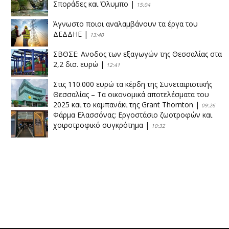
Σποράδες και Όλυμπο
|
15:04
Άγνωστο ποιοι αναλαμβάνουν τα έργα του
ΔΕΔΔΗΕ
|
13:40
ΣΒΘΣΕ: Aνοδος των εξαγωγών της Θεσσαλίας στα
2,2 δισ. ευρώ
|
12:41
Στις 110.000 ευρώ τα κέρδη της Συνεταιριστικής
Θεσσαλίας – Τα οικονομικά αποτελέσματα του
2025 και το καμπανάκι της Grant Thornton
|
09:26
Φάρμα Ελασσόνας: Εργοστάσιο ζωοτροφών και
χοιροτροφικό συγκρότημα
|
10:32
Η Πειραιώς ολοκληρώνει την εξαγορά του ΙΑΣΩ
|
14:53
Το νέο ΜΙΔΑ αλλάζει τα δεδομένα στον
θεσσαλικό κάμπο
|
12:16
Eλεγχοι της Περιφέρειας Θεσσαλίας σε 10 μονάδες
ανακύκλωσης
|
16:25