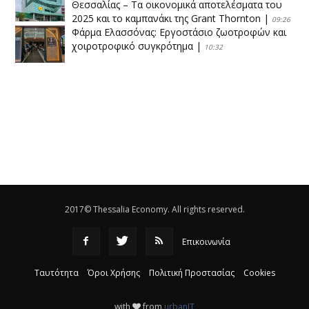
Θεσσαλίας – Τα οικονομικά αποτελέσματα του
2025 και το καμπανάκι της Grant Thornton
|
09:26
Φάρμα Ελασσόνας: Εργοστάσιο ζωοτροφών και
χοιροτροφικό συγκρότημα
|
10:32
Η Πειραιώς ολοκληρώνει την εξαγορά του ΙΑΣΩ
|
14:53
Το νέο ΜΙΔΑ αλλάζει τα δεδομένα στον
θεσσαλικό κάμπο
|
12:16
Eλεγχοι της Περιφέρειας Θεσσαλίας σε 10 μονάδες
ανακύκλωσης
|
16:25
2017© Thessalia Economy. All rights reserved.
Επικοινωνία
Ταυτότητα
Όροι Χρήσης
Πολιτική Προστασίας
Cookies
with
from
urbanIT