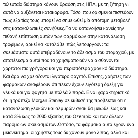
τελευταίο διάστημα κάνουν θραύση στις ΗΠΑ, με τη ζήτηση γι’
αυτά να αυξάνεται κατακόρυφα. Τόσο, που ορισμένοι πιστεύουν
πως εξαιτίας τους μπορεί να σημειωθεί μία απότομη μεταβολή
στις καταναλωτικές συνήθειες.Για να κατανοήσει κανείς την
πιθανή επίπτωση αυτών των φαρμάκων στην κατανάλωση
τροφίμων, αρκεί να καταλάβει πώς λειτουργούν: τα
σκευάσματα αυτά επιβραδύνουν το άδειασμα του στομαχιού, με
αποτέλεσμα αυτοί που τα χρησιμοποιούν να αισθάνονται
χορτάτοι πιο γρήγορα και για περισσότερο χρονικό διάστημα.
Και άρα να χρειάζονται λιγότερο φαγητό. Επίσης, χρήστες των
φαρμάκων αναφέρουν ότι πλέον έχουν λιγότερη όρεξη για
γλυκά και για φαγητά με πολλά λιπαρά. Είναι χαρακτηριστικό
ότι η τράπεζα Morgan Stanley σε έκθεσή της προβλέπει ότι η
κατανάλωση γλυκών και αλμυρών σνακ θα μειωθεί έως και
κατά 3% έως το 2035 εξαιτίας του Ozempic και των άλλων
παρόμοιων σκευασμάτων.Ωστόσο, τα φάρμακα αυτά έχουν ένα
μειονέκτημα: οι χρήστες τους δε χάνουν μόνο λίπος, αλλά και