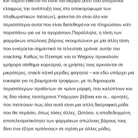
και παρότι είθισται να είναι πιο ακριβά (κάτι που αναχαίτισε
ελαφρώς την ανάπτυξή τους στο αποκορύφωμα των
πληθωριστικών πιέσεων), φαίνεται ότι είναι όλο και
περισσότεροι αυτοί που είναι διατεθειμένοι να πληρώσουν κάτι
παραπάνω για να τα αγοράσουν.Παράλληλα, η τάση των
φαρμάκων απώλειας βάρους «κουμπώνει» με μία άλλη τάση
που ενισχύεται σημαντικά τα τελευταία χρόνια: αυτήν του
snacking. Καθώς το Ozempic και το Wegovy προκαλούν
γρήγορα αίσθημα κορεσμού, οι χρήστες τους αρκούνται σε
μικρότερες, snack-sized μερίδες φαγητού – και εδώ υπάρχει μια
ευκαιρία για τη βιομηχανία τροφίμων, με τη δημιουργία
περισσότερων προϊόντων σε «μίνι» μορφή, που καλύπτουν και
τις δύο τάσεις ταυτόχρονα.Υπάρχουν βέβαια και οι... αρνητές,
που πιστεύουν πως όλα αυτά είναι μια απλή διατροφική μόδα
που θα περάσει, όπως τόσες άλλες. Ωστόσο, η αποδεδειγμένη
αποτελεσματικότητα των φαρμάκων απώλειας βάρους τους
δίνει ένα έξτρα «μπόνους» σε σχέση με άλλες μόδες.