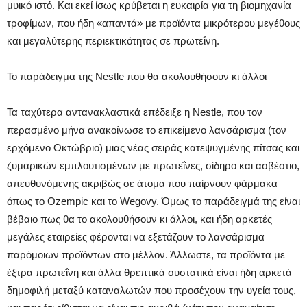
μυικό ιστό. Και εκεί ίσως κρύβεται η ευκαιρία για τη βιομηχανία
τροφίμων, που ήδη «απαντά» με προϊόντα μικρότερου μεγέθους
και μεγαλύτερης περιεκτικότητας σε πρωτεΐνη.
Το παράδειγμα της Nestle που θα ακολουθήσουν κι άλλοι
Τα ταχύτερα αντανακλαστικά επέδειξε η Nestle, που τον
περασμένο μήνα ανακοίνωσε το επικείμενο λανσάρισμα (τον
ερχόμενο Οκτώβριο) μιας νέας σειράς κατεψυγμένης πίτσας και
ζυμαρικών εμπλουτισμένων με πρωτεΐνες, σίδηρο και ασβέστιο,
απευθυνόμενης ακριβώς σε άτομα που παίρνουν φάρμακα
όπως το Ozempic και το Wegovy. Όμως το παράδειγμά της είναι
βέβαιο πως θα το ακολουθήσουν κι άλλοι, και ήδη αρκετές
μεγάλες εταιρείες φέρονται να εξετάζουν το λανσάρισμα
παρόμοιων προϊόντων στο μέλλον. Άλλωστε, τα προϊόντα με
έξτρα πρωτεΐνη και άλλα θρεπτικά συστατικά είναι ήδη αρκετά
δημοφιλή μεταξύ καταναλωτών που προσέχουν την υγεία τους,