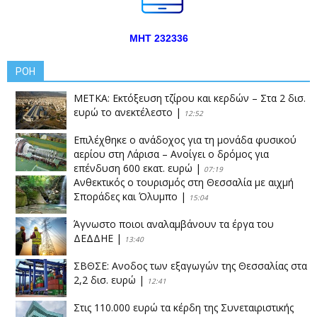
ΜΗΤ 232336
ΡΟΗ
ΜΕΤΚΑ: Εκτόξευση τζίρου και κερδών – Στα 2 δισ.
ευρώ το ανεκτέλεστο
|
12:52
Επιλέχθηκε ο ανάδοχος για τη μονάδα φυσικού
αερίου στη Λάρισα – Ανοίγει ο δρόμος για
επένδυση 600 εκατ. ευρώ
|
07:19
Ανθεκτικός ο τουρισμός στη Θεσσαλία με αιχμή
Σποράδες και Όλυμπο
|
15:04
Άγνωστο ποιοι αναλαμβάνουν τα έργα του
ΔΕΔΔΗΕ
|
13:40
ΣΒΘΣΕ: Aνοδος των εξαγωγών της Θεσσαλίας στα
2,2 δισ. ευρώ
|
12:41
Στις 110.000 ευρώ τα κέρδη της Συνεταιριστικής