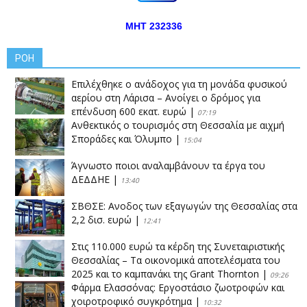
ΜΗΤ 232336
ΡΟΗ
Επιλέχθηκε ο ανάδοχος για τη μονάδα φυσικού
αερίου στη Λάρισα – Ανοίγει ο δρόμος για
επένδυση 600 εκατ. ευρώ
|
07:19
Ανθεκτικός ο τουρισμός στη Θεσσαλία με αιχμή
Σποράδες και Όλυμπο
|
15:04
Άγνωστο ποιοι αναλαμβάνουν τα έργα του
ΔΕΔΔΗΕ
|
13:40
ΣΒΘΣΕ: Aνοδος των εξαγωγών της Θεσσαλίας στα
2,2 δισ. ευρώ
|
12:41
Στις 110.000 ευρώ τα κέρδη της Συνεταιριστικής
Θεσσαλίας – Τα οικονομικά αποτελέσματα του
2025 και το καμπανάκι της Grant Thornton
|
09:26
Φάρμα Ελασσόνας: Εργοστάσιο ζωοτροφών και
χοιροτροφικό συγκρότημα
|
10:32