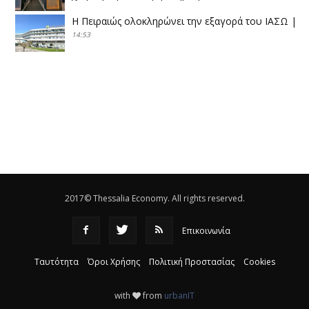
Η Πειραιώς ολοκληρώνει την εξαγορά του ΙΑΣΩ
|
14:53
Το νέο ΜΙΔΑ αλλάζει τα δεδομένα στον
θεσσαλικό κάμπο
|
12:16
Eλεγχοι της Περιφέρειας Θεσσαλίας σε 10 μονάδες
ανακύκλωσης
|
16:25
Η απελευθέρωση της αγοράς ενώνει τα Θεσσαλικά
ΚΤΕΛ
|
16:17
2017© Thessalia Economy. All rights reserved.
Επικοινωνία
Ταυτότητα
Όροι Χρήσης
Πολιτική Προστασίας
Cookies
with
from
urbanIT