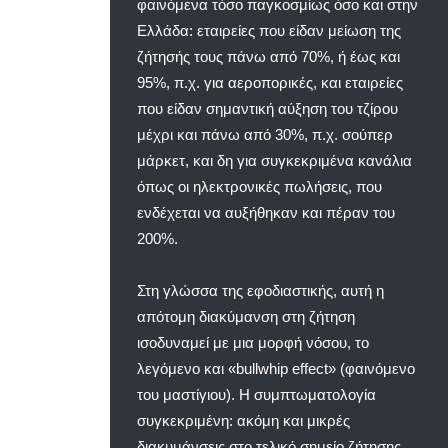
φαινόμενα τόσο παγκοσμίως όσο και στην
Ελλάδα: εταιρείες που είδαν μείωση της
ζήτησής τους πάνω από 70%, ή έως και
95%, π.χ. για αεροπορικές, και εταιρείες
που είδαν σημαντική αύξηση του τζίρου
μέχρι και πάνω από 30%, π.χ. σούπερ
μάρκετ, και δη για συγκεκριμένα κανάλια
όπως οι ηλεκτρονικές πωλήσεις, που
ενδέχεται να αυξήθηκαν και πέραν του
200%.
Στη γλώσσα της εφοδιαστικής, αυτή η
απότομη διακύμανση στη ζήτηση
ισοδυναμεί με μια μορφή νόσου, το
λεγόμενο και «bullwhip effect» (φαινόμενο
του μαστίγιου). Η συμπτωματολογία
συγκεκριμένη: ακόμη και μικρές
διακυμάνσεις στο τελικό σημείο ζήτησης