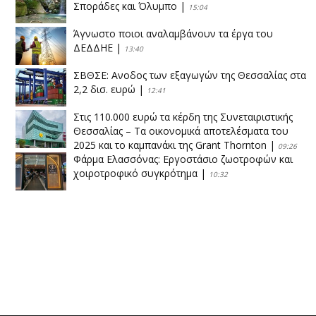
Σποράδες και Όλυμπο
|
15:04
Άγνωστο ποιοι αναλαμβάνουν τα έργα του
ΔΕΔΔΗΕ
|
13:40
ΣΒΘΣΕ: Aνοδος των εξαγωγών της Θεσσαλίας στα
2,2 δισ. ευρώ
|
12:41
Στις 110.000 ευρώ τα κέρδη της Συνεταιριστικής
Θεσσαλίας – Τα οικονομικά αποτελέσματα του
2025 και το καμπανάκι της Grant Thornton
|
09:26
Φάρμα Ελασσόνας: Εργοστάσιο ζωοτροφών και
χοιροτροφικό συγκρότημα
|
10:32
Η Πειραιώς ολοκληρώνει την εξαγορά του ΙΑΣΩ
|
14:53
Το νέο ΜΙΔΑ αλλάζει τα δεδομένα στον
θεσσαλικό κάμπο
|
12:16
Eλεγχοι της Περιφέρειας Θεσσαλίας σε 10 μονάδες
ανακύκλωσης
|
16:25