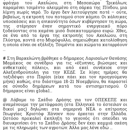
φράγμα του Αχελώου, στη Μεσοχώρα Τρικάλων,
παραμένει τσιμέντο αλειμμένο στη σάρκα της Πίνδου, μια
λίμνη χωρίς νερό. Το έργο δεν λειτούργησε ποτέ – ούτε,
βεβαίως, η εκτροπή του ποταμού στον κάμπο. Οι κάλπικες
υποσχέσεις και η ανικανότητα όσων κυβέρνησαν τη χώρα,
της στέρησαν έναν σημαντικό ενεργειακό πόρο
ξοδεύοντας στα χαμένα μισό δισεκατομμύριο ευρώ. Χθες,
σε ένα από τα έργα της εκτροπής του Αχελώου, στη
Γλύστρα, κοντά στο Μυρόφυλλο, σημειώθηκε κατολίσθηση
η οποία είναι σε εξέλιξη. Τσιμέντα και χώματα καταρρέουν
…
#
Στη Βαρκελώνη βρέθηκε ο δήμαρχος Λαρισαίων Θανάσης
Μαμάκος σε συνέδριο για τις «έξυπνες, βιώσιμες και
ανθεκτικές πόλεις», και από εκεί συνέχισε στην
Αλεξανδρούπολη για την ΚΕΔΕ. Σε λίγες ημέρες θα
ταξιδέψει στο Παρίσι (είχε πάει και τον προηγούμενο
μήνα) καθώς, στο διάστημα 18-21 Νοεμβρίου, θα παραστεί
σε σύνοδο δημάρχων κατά του αντισημιτισμού. Ο
δήμαρχος είναι global...
@
Λάβαμε το Σχέδιο Δράσης για τον ΟΠΕΚΕΠΕ και
αναμένουμε την μετάφραση (στα Ελληνικά το έστειλαν οι
δικοί μας) δηλώνει στα σημερινά ΝΕΑ ο επίτροπος
Γεωργίας Κριστόφ Χάνσεν που έρχεται στην Ελλάδα.
Ωστόσο προκαλεί έκπληξη το γεγονός ότι σπεύδει να
διευκρινίσει ότι το Σχέδιο Δράσης δεν έχει καμμιά σχέση
με τις πληρωμές των αγροτών. Άλλα μας λένε εδώ …