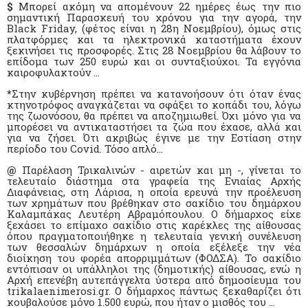
$
Μπορεί ακόμη να απομένουν 22 ημέρες έως την πιο
σημαντική Παρασκευή του χρόνου για την αγορά, την
Black Friday, (φέτος είναι η 28η Νοεμβρίου), όμως στις
πλατφόρμες και τα ηλεκτρονικά καταστήματα έχουν
ξεκινήσει τις προσφορές. Στις 28 Νοεμβρίου θα λάβουν το
επίδομα των 250 ευρώ και οι συνταξιούχοι. Τα εγγόνια
καιροφυλακτούν …
*
Στην κυβέρνηση πρέπει να κατανοήσουν ότι όταν ένας
κτηνοτρόφος αναγκάζεται να σφάξει το κοπάδι του, λόγω
της ζωονόσου, θα πρέπει να αποζημιωθεί. Όχι μόνο για να
μπορέσει να αντικαταστήσει τα ζώα που έχασε, αλλά και
για να ζήσει. Ότι ακριβώς έγινε με την Εστίαση στην
περίοδο του Covid. Τόσο απλό…
@
Παρέλαση Τρικαλινών - αιρετών και μη -, γίνεται το
τελευταίο διάστημα στα γραφεία της Ενιαίας Αρχής
Διαφάνειας, στη Λάρισα, η οποία ερευνά την προέλευση
των χρημάτων που βρέθηκαν στο σακίδιο του δημάρχου
Καλαμπάκας Λευτέρη Αβραμόπουλου. Ο δήμαρχος είχε
ξεχάσει το επίμαχο σακίδιο στις καρέκλες της αίθουσας
όπου πραγματοποιήθηκε η τελευταία γενική συνέλευση
των θεσσαλών δημάρχων η οποία εξέλεξε την νέα
διοίκηση του φορέα απορριμμάτων (ΦΟΔΣΑ). Το σακίδιο
εντόπισαν οι υπάλληλοι της (δημοτικής) αίθουσας, ενώ η
Αρχή επενέβη αυτεπάγγελτα ύστερα από δημοσίευμα του
trikalaenimerosi.gr. Ο δήμαρχος πάντως ξεκαθαρίζει ότι
κουβαλούσε μόνο 1.500 ευρώ, που ήταν ο μισθός του …