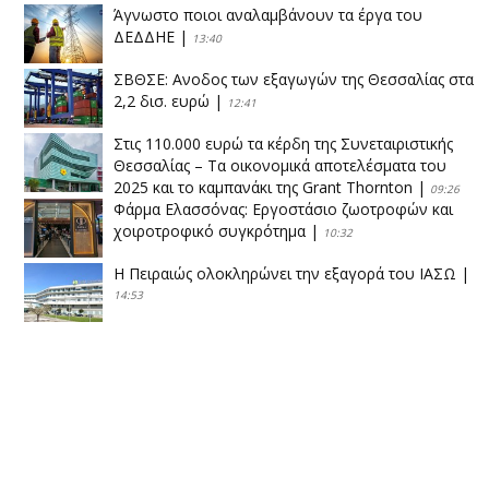
Άγνωστο ποιοι αναλαμβάνουν τα έργα του
ΔΕΔΔΗΕ
|
13:40
ΣΒΘΣΕ: Aνοδος των εξαγωγών της Θεσσαλίας στα
2,2 δισ. ευρώ
|
12:41
Στις 110.000 ευρώ τα κέρδη της Συνεταιριστικής
Θεσσαλίας – Τα οικονομικά αποτελέσματα του
2025 και το καμπανάκι της Grant Thornton
|
09:26
Φάρμα Ελασσόνας: Εργοστάσιο ζωοτροφών και
χοιροτροφικό συγκρότημα
|
10:32
Η Πειραιώς ολοκληρώνει την εξαγορά του ΙΑΣΩ
|
14:53
Το νέο ΜΙΔΑ αλλάζει τα δεδομένα στον
θεσσαλικό κάμπο
|
12:16
Eλεγχοι της Περιφέρειας Θεσσαλίας σε 10 μονάδες
ανακύκλωσης
|
16:25
Η απελευθέρωση της αγοράς ενώνει τα Θεσσαλικά
ΚΤΕΛ
|