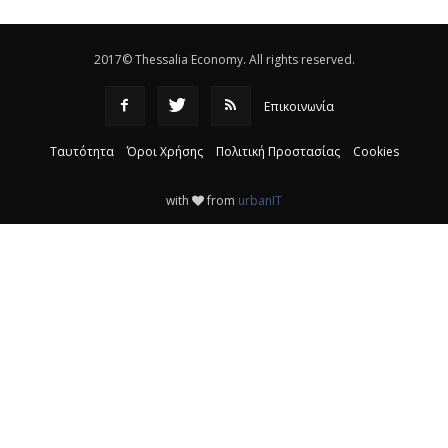
16:17
2017© Thessalia Economy. All rights reserved.
Επικοινωνία
Ταυτότητα
Όροι Χρήσης
Πολιτική Προστασίας
Cookies
with
from
urbanIT