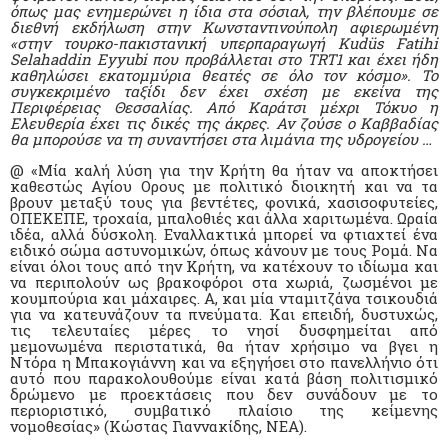
όπως μας ενημερώνει η ίδια στα σόσιαλ, την βλέπουμε σε
διεθνή εκδήλωση στην Κωνσταντινούπολη αφιερωμένη
«στην τουρκο-πακιστανική υπερπαραγωγή Kudüs Fatihi
Selahaddin Eyyubi που προβάλλεται στο TRT1 και έχει ήδη
καθηλώσει εκατομμύρια θεατές σε όλο τον κόσμο». To
συγκεκριμένο ταξίδι δεν έχει σχέση με εκείνα της
Περιφέρειας Θεσσαλίας. Από Καράτσι μέχρι Τόκυο η
Ελευθερία έχει τις δικές της άκρες. Αν ζούσε ο Καββαδίας
θα μπορούσε να τη συναντήσει στα λιμάνια της υδρογείου …
@ «Μία καλή λύση για την Κρήτη θα ήταν να αποκτήσει
καθεστώς Αγίου Ορους με πολιτικό διοικητή και να τα
βρουν μεταξύ τους για βεντέτες, φονικά, χασισοφυτείες,
ΟΠΕΚΕΠΕ, τροχαία, μπαλοθιές και άλλα χαριτωμένα. Ωραία
ιδέα, αλλά δύσκολη. Εναλλακτικά μπορεί να φτιαχτεί ένα
ειδικό σώμα αστυνομικών, όπως κάνουν με τους Ρομά. Να
είναι όλοι τους από την Κρήτη, να κατέχουν το ιδίωμα και
να περιπολούν ως βρακοφόροι στα χωριά, ζωσμένοι με
κουμπούρια και μάχαιρες. Α, και μία νταμιτζάνα τσικουδιά
για να κατευνάζουν τα πνεύματα. Και επειδή, δυστυχώς,
τις τελευταίες μέρες το νησί δυσφημείται από
μεμονωμένα περιστατικά, θα ήταν χρήσιμο να βγει η
Ντόρα η Μπακογιάννη και να εξηγήσει στο πανελλήνιο ότι
αυτό που παρακολουθούμε είναι κατά βάση πολιτισμικό
δρώμενο με προεκτάσεις που δεν συνάδουν με το
περιοριστικό, συμβατικό πλαίσιο της κείμενης
νομοθεσίας» (Κώστας Γιαννακίδης, ΝΕΑ).