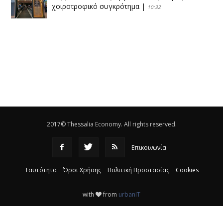
χοιροτροφικό συγκρότημα
|
10:32
Η Πειραιώς ολοκληρώνει την εξαγορά του ΙΑΣΩ
|
14:53
Το νέο ΜΙΔΑ αλλάζει τα δεδομένα στον
θεσσαλικό κάμπο
|
12:16
Eλεγχοι της Περιφέρειας Θεσσαλίας σε 10 μονάδες
ανακύκλωσης
|
16:25
2017© Thessalia Economy. All rights reserved.
Επικοινωνία
Ταυτότητα
Όροι Χρήσης
Πολιτική Προστασίας
Cookies
with
from
urbanIT