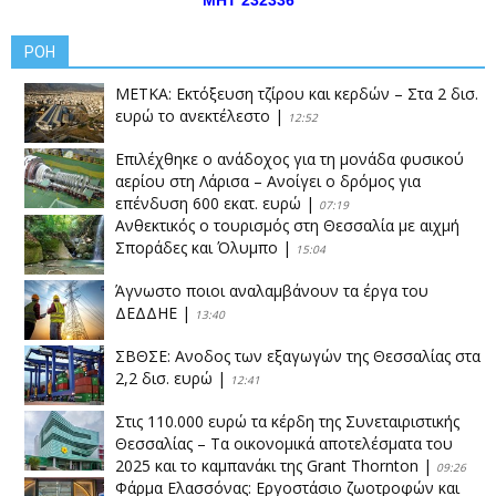
ΡΟΗ
ΜΕΤΚΑ: Εκτόξευση τζίρου και κερδών – Στα 2 δισ.
ευρώ το ανεκτέλεστο
|
12:52
Επιλέχθηκε ο ανάδοχος για τη μονάδα φυσικού
αερίου στη Λάρισα – Ανοίγει ο δρόμος για
επένδυση 600 εκατ. ευρώ
|
07:19
Ανθεκτικός ο τουρισμός στη Θεσσαλία με αιχμή
Σποράδες και Όλυμπο
|
15:04
Άγνωστο ποιοι αναλαμβάνουν τα έργα του
ΔΕΔΔΗΕ
|
13:40
ΣΒΘΣΕ: Aνοδος των εξαγωγών της Θεσσαλίας στα
2,2 δισ. ευρώ
|
12:41
Στις 110.000 ευρώ τα κέρδη της Συνεταιριστικής
Θεσσαλίας – Τα οικονομικά αποτελέσματα του
2025 και το καμπανάκι της Grant Thornton
|
09:26
Φάρμα Ελασσόνας: Εργοστάσιο ζωοτροφών και