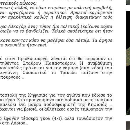
τερικούς χώρους;
ινο ή αλλού, να είναι ντυμένοι με πολιτική περιβολή,
αι εργαζόμενοι ή περαστικοί. Αρκετοί εργάζονται
ουν προκλητικά καθώς η έλλειψη διακριτικών τούς
υρα Αλκαζάρ, ένας τύπος (με πολιτικά) ξερίζωνε χόρτα
οιαζε να το βανδαλίζει. Τελικά αποδείχτηκε ότι ήταν
έκανε καν τον κόπο να μαζέψει όσα πέταξε. Τα άφησε
α σκουπίδια ήταν εκεί.
 στον Πρωθυπουργό, λέγεται ότι θα περάσουν οι
ιτηθέντος Σταύρου Παπασταύρου. Η αναβάθμιση
ρον καθώς πρόκειται για τον γαμπρό (από κόρη) του
ογιάννη. Ουσιαστικά τα Τρίκαλα παίζουν στην
υπουργούς …
αποστολή της Κηφισιάς για τον αγώνα που έδωσε το
υστήριο. Στο προηγούμενο επεισοδιακό ματς των δυο
καλέσει ένα μαύρο ποδοσφαιριστή της Κηφισιάς …
όκειται για βρισιά, οι αθλητικές αρχές τιμώρησαν την
ο έφαγαν τέσσερα γκολ (4-1), αλλά τουλάχιστον την
ο στη Λάρισα…