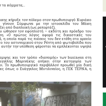
ν τα κόμματα;…
ινάκης κήρυξε τον πόλεμο στον πρωθυπουργό Κυριάκο
α γίνουν. Σύμφωνα με την ιστοσελίδα του Μάκη
ζει από διαπλοκή (ως ρεπορτάζ),
που ώθησαν τον εφοπλιστή – εκδότη και πρόεδρο του
η. «Ο πρώτος λόγος αφορά τις δικαστικές του
 η οποία παρά τις πιέσεις του δεν ετέθη στο αρχείο
ατο του αστυνομικού στου Ρέντη από φωτοβολίδα που
ε αυτήν την υπόθεση φέρονται να εμπλέκονται υψηλά
αμψης και τον τρόπο «διανομής» των business στη
αγγέλης Μαρινάκης ανήκει στην κατηγορία των
οι. Το πρωθυπουργικό περιβάλλον προωθεί μία δική
ίες όπως ο Ευάγγελος Μυτιλιναίος, η ΓΕΚ ΤΕΡΝΑ, η