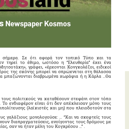
 σήμερα. Σε ότι αφορά τον τοπικό Τύπο και τα
ν τηρεί το έθιμο, ωστόσο η “Ελευθερία” έχει ένα
ητσοτάκη», γράφει, «έρχονται Κονγκολέζοι, ειδικοί
Μέρος της σκόνης μπορεί να σπρώχνεται στη θάλασσα
 θα μπαζώνονται διαβρωμένα χωράφια ή η Κάρλα …Θα
 τους πολιτικούς να καταθέσουν στεφάνι στον τόπο
. Το ενδιαφέρον είναι ότι δεν απέκλεισαν μόνο τους
ιπολίτευσης (λαϊκιστές και μη) που πλειοδοτούν στα
υς γαλάζιους μονολογούσε: … “Και να σκεφτείς τους
νουν διαπραγματεύσεις, ανοίγοντας τους δρόμους με
ας, σαν να ήταν μέλη του Κογκρέσου …” .