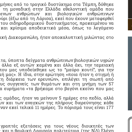
 μήνες από το τραγικό δυστύχημα στα Τέμπη, δόθηκε
 τη μοναδική στην Ελλάδα εθελοντική ομάδα που
ύμενων ανθρώπων και βιολογικών ανθρώπινων
ύρι (έξω από τη Λάρισα), εκεί που έχουν μεταφερθεί
ς του σιδηροδρομικού δυστυχήματος, προκειμένου να
 και κρίσιμα αποδεικτικά μέσα, όπως το λεγόμενο
ική Διακομανώλη, ήταν αποκαλυπτική μιλώντας στο
ατα, ύποπτα δείγματα ανθρώπινων βιολογικών υγρών
 άλλα εξ αυτών καμένα και άλλα όχι, την ταμειακή
που μας υποδείχθηκε ως το “μαύρο κουτί”, για την
 μας». Η ίδια, στην ερώτηση «ποια ήταν η στιγμή ή
τη διάρκεια των ερευνών», επιλέγει τη σιωπή από
τους συγγενείς των θυμάτων και στη μνήμη των 57
α ευρήματα «τα βρήκαμε στο βαγόνι εκείνο που μας
 ομάδας, ήταν να μείνουν 5 ημέρες στο πεδίο, αλλά
ων και των αναγκών της πλήρους διερεύνησης κάθε
αν εκεί τελικά 11 ημέρες. Το πόρισμά τους είναι 177
ραπτές εξετάσεις για τους νέους διοικητές των
και η θρυλική Λαρισαία πολιτεύτρια (της ΝΔ) Ελένη