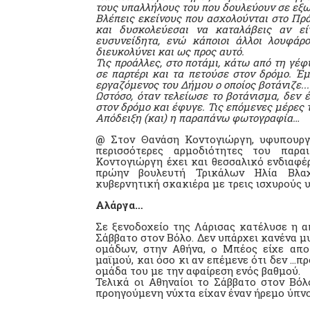
τους υπαλλήλους του που δουλεύουν σε εξω
Βλέπεις εκείνους που ασχολούνται στο Πράσ
και δυσκολεύεσαι να καταλάβεις αν είν
ευσυνείδητα, ενώ κάποιοι άλλοι λουφάρ
διευκολύνει και ως προς αυτό.
Τις προάλλες, στο ποτάμι, κάτω από τη γέφ
σε παρτέρι και τα πετούσε στον δρόμο. Έμ
εργαζόμενος του Δήμου ο οποίος βοτάνιζε...
Ωστόσο, όταν τελείωσε το βοτάνισμα, δεν 
στον δρόμο και έφυγε. Τις επόμενες μέρες τ
Απόδειξη (και) η παραπάνω φωτογραφία…
@
Στον Θανάση Κοντογιώργη, υφυπουργό
περισσότερες αρμοδιότητες του παρα
Κοντογιώργη έχει και θεσσαλικό ενδιαφέ
πρώην βουλευτή Τρικάλων Ηλία Βλαχ
κυβερνητική σκακιέρα με τρεις ισχυρούς 
Αλάργα…
Σε ξενοδοχείο της Λάρισας κατέλυσε η 
Σάββατο στον Βόλο. Δεν υπάρχει κανένα μ
ομάδων, στην Αθήνα, ο Μπέος είχε απο
μαϊμού, και όσο κι αν επέμενε ότι δεν …πρ
ομάδα του με την αφαίρεση ενός βαθμού.
Τελικά οι Αθηναίοι το Σάββατο στον Βόλ
προηγούμενη νύχτα είχαν έναν ήρεμο ύπν