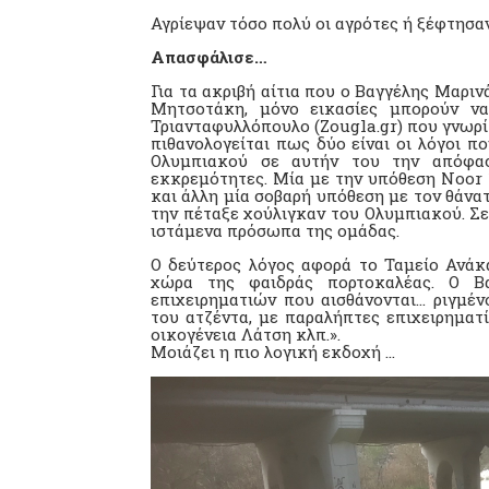
Αγρίεψαν τόσο πολύ οι αγρότες ή ξέφτησα
Απασφάλισε…
Για τα ακριβή αίτια που ο Βαγγέλης Μαρ
Μητσοτάκη, μόνο εικασίες μπορούν ν
Τριανταφυλλόπουλο (Zougla.gr) που γνωρί
πιθανολογείται πως δύο είναι οι λόγοι 
Ολυμπιακού σε αυτήν του την απόφασ
εκκρεμότητες. Μία με την υπόθεση Noor 1,
και άλλη μία σοβαρή υπόθεση με τον θάν
την πέταξε χούλιγκαν του Ολυμπιακού. Σ
ιστάμενα πρόσωπα της ομάδας.
Ο δεύτερος λόγος αφορά το Ταμείο Ανάκ
χώρα της φαιδράς πορτοκαλέας. Ο Β
επιχειρηματιών που αισθάνονται… ριγμέν
του ατζέντα, με παραλήπτες επιχειρηματ
οικογένεια Λάτση κλπ.».
Μοιάζει η πιο λογική εκδοχή …