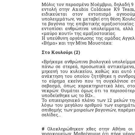
Μόλις τον περασμένο Νοέμβριο, δηλαδή 9
εντολή στην Αnubis Coldcase K9 Team,
ειδικεύεται στον εντοπισμό αγνοο
υπολειμμάτων, να μεταβεί στη θέση Κουλο
τα βαγόνια της επιβατικής αμαξοστοιχία
εντοπίσει ανθρώπινα υπολείμματα, αλλά
«μαύρο κουτί» της αμαξοστοιχίας.
Η υπεύθυνη οργάνωσης της ομάδας Αγγελ
«Βήμα» και την Μίνα Μουστάκα:
Στο Κουλούρι (2)
«Βρήκαμε ανθρώπινα βιολογικά υπολείμμ
πάνω σε στερεά, προσωπικά αντικείμενα,
μηχανή του κυλικείου, καθώς και αυτό 
ανάκτηση του οποίου ζητήθηκε η συνδρομή
το εύρημα εκείνο που τη συγκλόνισε σ
σεβασμό, όπως χαρακτηριστικά λέει, σ
νεκρών. Θυμάται όμως ότι τα περισσότερ
υποδείχθηκε ως το Β2»...
Το επιχειρησιακό πλάνο των 12 μελών της
λόγω του μεγάλου αριθμού των ευρημάτ
σπιθαμής των μοιραίων βαγονιών, παρέμειν
σελίδες…
#
Ολοκληρώθηκαν χθες στην Αθήνα οι γ
νοσοκομείων. Μαθαίνουμε ότι πήρε μέρος 