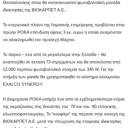
Θεσσαλονίκης όπου θα κατασκευαστεί φωτοβολταϊκή μονάδα
ιδιοκτησίας της ΒΙΟΚΑΡΠΕΤ Α.Ε..
Το ενεργειακό πλάνο της Λαρισινής επιχείρησης προβλέπει στην
πρώην ΡΟΚΑ επένδυση ύψους 3 εκ. ευρώ η οποία αναμένεται
να ολοκληρωθεί τον προσεχή Μάρτιο.
Το πάρκο – ένα από τα μεγαλύτερα στην Ελλάδα – θα
αναπτυχθεί σε έκταση 73 στρεμμάτων και θα αποτελείται από
12.000 περίπου φωτοβολταϊκά στοιχεία των 345 W. Για την
στήριξη των panels θα χρησιμοποιηθεί το σύστημα αλουμινίου
EXALCO SYNERGY.
Η βιομηχανία ΡΟΚΑ υπήρξε ένα από τα εμβληματικότερα κτίρια
της ακμάζουσας στις δεκαετίες του ΄70 και του ΄80 ελληνικής
κλωστοϋφαντουργίας. Το “κουφάρι” της πέρασε στην κατοχή της
ΒΙΟΚΑΡΠΕΤ Α.Ε. μετά την πτώχευση της εταιρείας ιδιοκτησίας