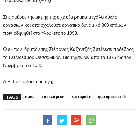
των αδελφών Καζαντζή.
Στις ημέρες της ακμής της είχε εξαιρετικά μεγάλο κύκλο
εργασιών και απασχολούσε εργατικό δυναμικό 300 ατόμων
πριν οδηγηθεί στο «λουκέτο το 1993.
Ο εκ των ιδρυτών της Στέφανος Καζαντζής διετέλεσε πρόεδρος
του Συνδέσμου Θεσσαλικών Βιομηχανιών από το 1976 ως τον
Νοέμβριο του 1985.
Λ.Ε. thessaliaeconomy.gr
TAGS
ΡΟΚΑ
κατεδάφιση
Βιοκαρπέτ
φωτοβολταϊκό