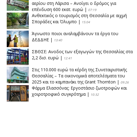
αερίου στη Λάρισα – Ανοίγει ο δρόμος για
επένδυση 600 εκατ. ευρώ
|
07:19
Ανθεκτικός ο τουρισμός στη Θεσσαλία με αιχμή
Σποράδες και Όλυμπο
|
15:04
Άγνωστο ποιοι αναλαμβάνουν τα έργα του
ΔΕΔΔΗΕ
|
13:40
ΣΒΘΣΕ: Aνοδος των εξαγωγών της Θεσσαλίας στα
2,2 δισ. ευρώ
|
12:41
Στις 110.000 ευρώ τα κέρδη της Συνεταιριστικής
Θεσσαλίας – Τα οικονομικά αποτελέσματα του
2025 και το καμπανάκι της Grant Thornton
|
09:26
Φάρμα Ελασσόνας: Εργοστάσιο ζωοτροφών και
χοιροτροφικό συγκρότημα
|
10:32
Η Πειραιώς ολοκληρώνει την εξαγορά του ΙΑΣΩ
|
14:53
Το νέο ΜΙΔΑ αλλάζει τα δεδομένα στον
θεσσαλικό κάμπο
|
12:16