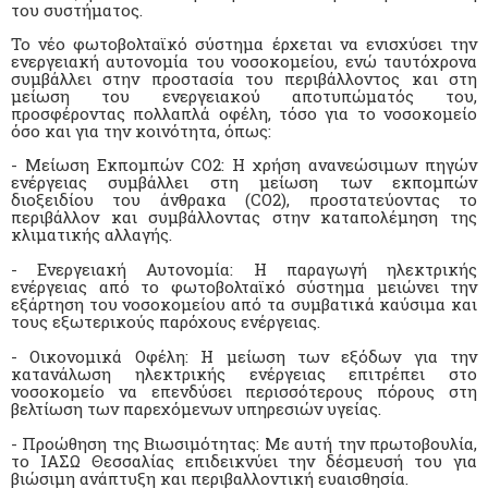
του συστήματος.
Το νέο φωτοβολταϊκό σύστημα έρχεται να ενισχύσει την
ενεργειακή αυτονομία του νοσοκομείου, ενώ ταυτόχρονα
συμβάλλει στην προστασία του περιβάλλοντος και στη
μείωση του ενεργειακού αποτυπώματός του,
προσφέροντας πολλαπλά οφέλη, τόσο για το νοσοκομείο
όσο και για την κοινότητα, όπως:
- Μείωση Εκπομπών CO2: Η χρήση ανανεώσιμων πηγών
ενέργειας συμβάλλει στη μείωση των εκπομπών
διοξειδίου του άνθρακα (CO2), προστατεύοντας το
περιβάλλον και συμβάλλοντας στην καταπολέμηση της
κλιματικής αλλαγής.
- Ενεργειακή Αυτονομία: Η παραγωγή ηλεκτρικής
ενέργειας από το φωτοβολταϊκό σύστημα μειώνει την
εξάρτηση του νοσοκομείου από τα συμβατικά καύσιμα και
τους εξωτερικούς παρόχους ενέργειας.
- Οικονομικά Οφέλη: Η μείωση των εξόδων για την
κατανάλωση ηλεκτρικής ενέργειας επιτρέπει στο
νοσοκομείο να επενδύσει περισσότερους πόρους στη
βελτίωση των παρεχόμενων υπηρεσιών υγείας.
- Προώθηση της Βιωσιμότητας: Με αυτή την πρωτοβουλία,
το ΙΑΣΩ Θεσσαλίας επιδεικνύει την δέσμευσή του για
βιώσιμη ανάπτυξη και περιβαλλοντική ευαισθησία.