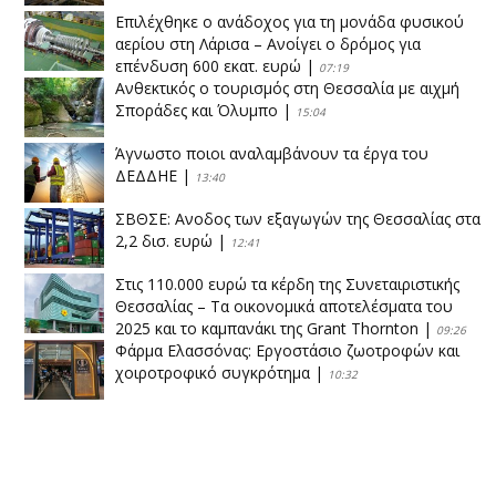
Επιλέχθηκε ο ανάδοχος για τη μονάδα φυσικού
αερίου στη Λάρισα – Ανοίγει ο δρόμος για
επένδυση 600 εκατ. ευρώ
|
07:19
Ανθεκτικός ο τουρισμός στη Θεσσαλία με αιχμή
Σποράδες και Όλυμπο
|
15:04
Άγνωστο ποιοι αναλαμβάνουν τα έργα του
ΔΕΔΔΗΕ
|
13:40
ΣΒΘΣΕ: Aνοδος των εξαγωγών της Θεσσαλίας στα
2,2 δισ. ευρώ
|
12:41
Στις 110.000 ευρώ τα κέρδη της Συνεταιριστικής
Θεσσαλίας – Τα οικονομικά αποτελέσματα του
2025 και το καμπανάκι της Grant Thornton
|
09:26
Φάρμα Ελασσόνας: Εργοστάσιο ζωοτροφών και
χοιροτροφικό συγκρότημα
|
10:32
Η Πειραιώς ολοκληρώνει την εξαγορά του ΙΑΣΩ
|
14:53
Το νέο ΜΙΔΑ αλλάζει τα δεδομένα στον