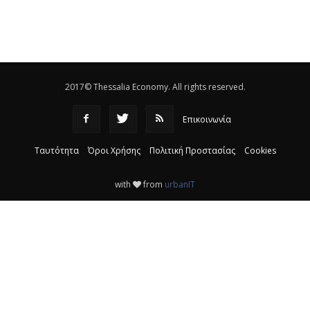
θεσσαλικό κάμπο
|
12:16
Eλεγχοι της Περιφέρειας Θεσσαλίας σε 10 μονάδες
ανακύκλωσης
|
16:25
2017© Thessalia Economy. All rights reserved.
Επικοινωνία
Ταυτότητα
Όροι Χρήσης
Πολιτική Προστασίας
Cookies
with
from
urbanIT