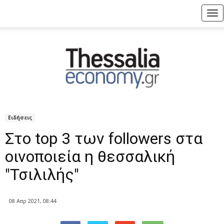
Tog
nav
Ειδήσεις
Στο top 3 των followers στα
οινοποιεία η θεσσαλική
"Τσιλιλής"
08 Απρ 2021, 08:44