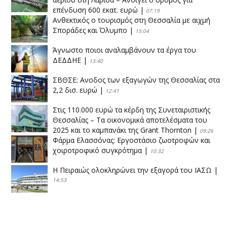
επένδυση 600 εκατ. ευρώ
|
07:19
Ανθεκτικός ο τουρισμός στη Θεσσαλία με αιχμή
Σποράδες και Όλυμπο
|
15:04
Άγνωστο ποιοι αναλαμβάνουν τα έργα του
ΔΕΔΔΗΕ
|
13:40
ΣΒΘΣΕ: Aνοδος των εξαγωγών της Θεσσαλίας στα
2,2 δισ. ευρώ
|
12:41
Στις 110.000 ευρώ τα κέρδη της Συνεταιριστικής
Θεσσαλίας – Τα οικονομικά αποτελέσματα του
2025 και το καμπανάκι της Grant Thornton
|
09:26
Φάρμα Ελασσόνας: Εργοστάσιο ζωοτροφών και
χοιροτροφικό συγκρότημα
|
10:32
Η Πειραιώς ολοκληρώνει την εξαγορά του ΙΑΣΩ
|
14:53
Το νέο ΜΙΔΑ αλλάζει τα δεδομένα στον
θεσσαλικό κάμπο
|
12:16