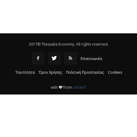
Eλεγχοι της Περιφέρειας Θεσσαλίας σε 10 μονάδες
ανακύκλωσης
|
16:25
Η απελευθέρωση της αγοράς ενώνει τα Θεσσαλικά
ΚΤΕΛ
|
16:17
2017© Thessalia Economy. All rights reserved.
Επικοινωνία
Ταυτότητα
Όροι Χρήσης
Πολιτική Προστασίας
Cookies
with
from
urbanIT