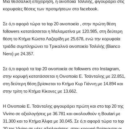
Μια θεσσαλική επιχείρηση, η οινοποιία Τσιλιλής, φιγουράρει στις
κορυφαίες θέσεις των προτιμήσεων στο facebook.
Σε ό,τι αφορά τώρα τα top 20 οινοποιεία , στην πρώτη θέση
followers κατατάσσεται η Μαλαματίνα με 120.985, στη δεύτερη
θέση το Κτήμα Κώστα Λαζαρίδη με 25.678, ενώ την κορυφαία
τριάδα συμπληρώνει το Τρικαλινό οινοποιείο Τσιλιλής (Bianco
Nero) με 24.357.
Σε ό,τι αφορά τα top 20 οινοποιεία σε followers στο Instagram,
στην κορυφή κατατάσσεται η Οινοποιία Ε. Τσάνταλης με 22.851,
στη δεύτερη θέση βρίσκεται το Κτήμα Κυρ Γιάννη με 14.894 και
στην τρίτη το Κτήμα Κίκονες με 13.662.
Η Οινοποιία Ε. Τσάνταλης φιγουράρει πρώτη και στο top 20 της
Vivino σε αξιολογήσεις με 36.781 και ακολουθούν η Boutari με
31.300 και το Κτήμα Άλφα με 30.045. Σε ό,τι αφορά τώρα το top
20 της Vivino σε νέες αξιολογήσεις, στην κορυφή βρίσκονται οι