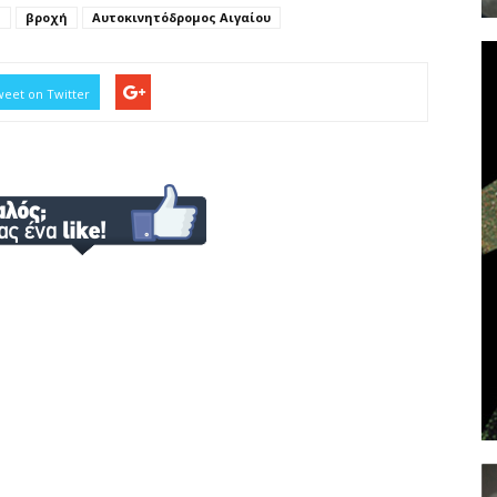
ς
βροχή
Αυτοκινητόδρομος Αιγαίου
eet on Twitter