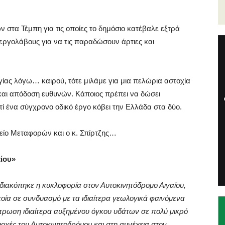
 στα Τέμπη για τις οποίες το δημόσιο κατέβαλε εξτρά
ργολάβους για να τις παραδώσουν άρτιες και
ργίας λόγω… καιρού, τότε μιλάμε για μια πελώρια αστοχία
 και απόδοση ευθυνών. Κάποιος πρέπει να δώσει
τί ένα σύγχρονο οδικό έργο κόβει την Ελλάδα στα δύο.
είο Μεταφορών και ο κ. Σπίρτζης…
ίου»
διακόπηκε η κυκλοφορία στον Αυτοκινητόδρομο Αιγαίου,
οία σε συνδυασμό με τα ιδιαίτερα γεωλογικά φαινόμενα
τρωση ιδιαίτερα αυξημένου όγκου υδάτων σε πολύ μικρό
ιοχές του Αυτοκινητοδρόμου και στη συνέχεια στον