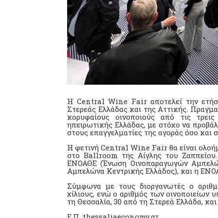
Η Central Wine Fair αποτελεί την ετή
Στερεάς Ελλάδας και της Αττικής. Πραγμα
κορυφαίους οινοποιούς από τις τρεις
ηπειρωτικής Ελλάδας, με στόχο να προβάλε
στους επαγγελματίες της αγοράς όσο και σ
Η φετινή Central Wine Fair θα είναι ολοή
στο Ballroom της Αίγλης του Ζαππείου.
ΕΝΟΑΘΕ (Ένωση Οινοπαραγωγών Αμπελώ
Αμπελώνα Κεντρικής Ελλάδος), και η ΕΝ
Σύμφωνα με τους διοργανωτές ο αριθμ
χίλιους, ενώ ο αριθμός των οινοποιείων υ
τη Θεσσαλία, 30 από τη Στερεά Ελλάδα, και
Ε.Π. thessaliaeconomy.gr