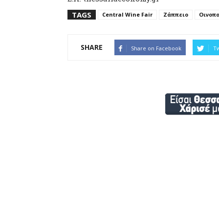
TAGS
Central Wine Fair
Ζάππειο
Οινοπ
SHARE
Share on Facebook
Tw