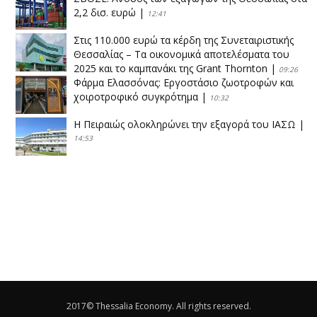
2,2 δισ. ευρώ
|
12:41
Στις 110.000 ευρώ τα κέρδη της Συνεταιριστικής
Θεσσαλίας – Τα οικονομικά αποτελέσματα του
2025 και το καμπανάκι της Grant Thornton
|
09:26
Φάρμα Ελασσόνας: Εργοστάσιο ζωοτροφών και
χοιροτροφικό συγκρότημα
|
10:32
Η Πειραιώς ολοκληρώνει την εξαγορά του ΙΑΣΩ
|
14:53
Το νέο ΜΙΔΑ αλλάζει τα δεδομένα στον
θεσσαλικό κάμπο
|
12:16
Eλεγχοι της Περιφέρειας Θεσσαλίας σε 10 μονάδες
ανακύκλωσης
|
16:25
Η απελευθέρωση της αγοράς ενώνει τα Θεσσαλικά
ΚΤΕΛ
|
16:17
2017© Thessalia Economy. All rights reserved.