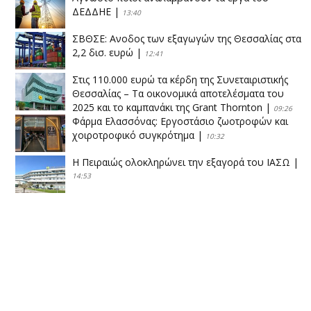
ΔΕΔΔΗΕ
|
13:40
ΣΒΘΣΕ: Aνοδος των εξαγωγών της Θεσσαλίας στα
2,2 δισ. ευρώ
|
12:41
Στις 110.000 ευρώ τα κέρδη της Συνεταιριστικής
Θεσσαλίας – Τα οικονομικά αποτελέσματα του
2025 και το καμπανάκι της Grant Thornton
|
09:26
Φάρμα Ελασσόνας: Εργοστάσιο ζωοτροφών και
χοιροτροφικό συγκρότημα
|
10:32
Η Πειραιώς ολοκληρώνει την εξαγορά του ΙΑΣΩ
|
14:53
Το νέο ΜΙΔΑ αλλάζει τα δεδομένα στον
θεσσαλικό κάμπο
|
12:16
Eλεγχοι της Περιφέρειας Θεσσαλίας σε 10 μονάδες
ανακύκλωσης
|
16:25
Η απελευθέρωση της αγοράς ενώνει τα Θεσσαλικά
ΚΤΕΛ
|
16:17