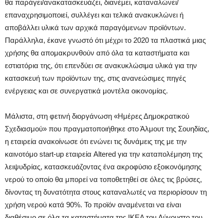
θα παράγει/ανακατασκευάζει, διανέμει, καταναλώνει/
επαναχρησιμοποιεί, συλλέγει και τελικά ανακυκλώνει ή
αποβάλλει υλικά των αρχικά παραγόμενων προϊόντων.
Παράλληλα, έκανε γνωστό ότι μέχρι το 2020 τα πλαστικά μιας
χρήσης θα απομακρυνθούν από όλα τα καταστήματα και
εστιατόρια της, ότι επενδύει σε ανακυκλώσιμα υλικά για την
κατασκευή των προϊόντων της, στις ανανεώσιμες πηγές
ενέργειας και σε συνεργατικά μοντέλα οικονομίας.
Μάλιστα, στη φετινή διοργάνωση «Ημέρες Δημοκρατικού
Σχεδιασμού» που πραγματοποιήθηκε στο Άλμουτ της Σουηδίας,
η εταιρεία ανακοίνωσε ότι ενώνει τις δυνάμεις της με την
καινοτόμο start-up εταιρεία Altered για την καταπολέμηση της
λειψυδρίας, κατασκευάζοντας ένα ακροφύσιο εξοικονόμησης
νερού το οποίο θα μπορεί να τοποθετηθεί σε όλες τις βρύσες,
δίνοντας τη δυνατότητα στους καταναλωτές να περιορίσουν τη
χρήση νερού κατά 90%. Το προϊόν αναμένεται να είναι
διαθέσιμο σε όλα τα καταστήματα της ΙΚΕΑ τον Αύγουστο του