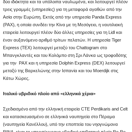
δύο ιδιόκτητα και τα υπόλοιπα ναυλωμένα, και λειτουργεί πλέον
τρεις γραμμές (υπηρεσίες) για τη μεταφορά αγαθών από την
Ασία στην Ευρώπη. Εκτός από την υπηρεσία Panda Express
(PAX), η οποία συνδέει την Κίνα με τη Μεσόγειο, η ναυτιλιακή
εταιρεία λειτουργεί πλέον δύο άλλες υπηρεσίες για τη Lidl και
έναν αυξανόμενο αριθμό τρίτων πελατών. Η υπηρεσία Tiger
Express (TEX) λειτουργεί μεταξύ του Chattogram στο
Μπανγκλαντές και του Κολόμπο στη Σρι Λάνκα ως τροφοδότης
για την PAX και η υπηρεσία Dolphin Express (DEX) λειτουργεί
μεταξύ της Βαρκελώνης στην Ισπανία και του Moerdijk στις
Κάτω Χώρες.
Ιταλικό υβριδικό πλοίο από «ελληνικά χέρια»
Σχεδιασμένο από την ελληνική εταιρεία CTE Perdikaris and Celt
και κατασκευασμένο σε ελληνικά ναυπηγεία στο Πέραμα
(ναυπηγεία Κανέλλου), υπό την εποπτεία του νηογνώμονα
RINA, είναι το υπερσύγχρονο υβριδικό επιβατηγό πλοίο Ro-Ro,