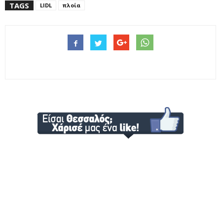
TAGS
LIDL
πλοία