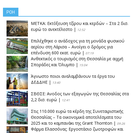
ΡΟΗ
ΜΕΤΚΑ: Εκτόξευση τζίρου και κερδών – Στα 2 δισ.
ευρώ το ανεκτέλεστο
|
12:52
Επιλέχθηκε ο ανάδοχος για τη μονάδα φυσικού
αερίου στη Λάρισα – Ανοίγει ο δρόμος για
επένδυση 600 εκατ. ευρώ
|
07:19
Ανθεκτικός ο τουρισμός στη Θεσσαλία με αιχμή
Σποράδες και Όλυμπο
|
15:04
Άγνωστο ποιοι αναλαμβάνουν τα έργα του
ΔΕΔΔΗΕ
|
13:40
ΣΒΘΣΕ: Aνοδος των εξαγωγών της Θεσσαλίας στα
2,2 δισ. ευρώ
|
12:41
Στις 110.000 ευρώ τα κέρδη της Συνεταιριστικής
Θεσσαλίας – Τα οικονομικά αποτελέσματα του
2025 και το καμπανάκι της Grant Thornton
|
09:26
Φάρμα Ελασσόνας: Εργοστάσιο ζωοτροφών και