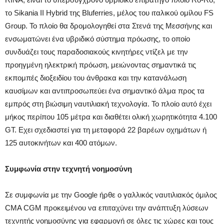
το Sikania II Hybrid της Bluferries, μέλος του ιταλικού ομίλου FS
Group. Το πλοίο θα δρομολογηθεί στα Στενά της Μεσσήνης και
ενσωματώνει ένα υβριδικό σύστημα πρόωσης, το οποίο
συνδυάζει τους παραδοσιακούς κινητήρες ντίζελ με την
προηγμένη ηλεκτρική πρόωση, μειώνοντας σημαντικά τις
εκπομπές διοξειδίου του άνθρακα και την κατανάλωση
καυσίμων και αντιπροσωπεύει ένα σημαντικό άλμα προς τα
εμπρός στη βιώσιμη ναυτιλιακή τεχνολογία. Το πλοίο αυτό έχει
μήκος περίπου 105 μέτρα και διαθέτει ολική χωρητικότητα 4.100
GT. Εχει σχεδιαστεί για τη μεταφορά 22 βαρέων οχημάτων ή
125 αυτοκινήτων και 400 ατόμων.
Συμφωνία στην τεχνητή νοημοσύνη
Σε συμφωνία με την Google ήρθε ο γαλλικός ναυτιλιακός όμιλος
CMA CGM προκειμένου να επιταχύνει την ανάπτυξη λύσεων
τεχνητής νοημοσύνης για εφαρμογή σε όλες τις χώρες και τους