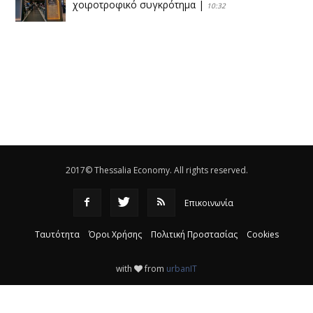
χοιροτροφικό συγκρότημα
|
10:32
Η Πειραιώς ολοκληρώνει την εξαγορά του ΙΑΣΩ
|
14:53
Το νέο ΜΙΔΑ αλλάζει τα δεδομένα στον
θεσσαλικό κάμπο
|
12:16
Eλεγχοι της Περιφέρειας Θεσσαλίας σε 10 μονάδες
ανακύκλωσης
|
16:25
2017© Thessalia Economy. All rights reserved.
Επικοινωνία
Ταυτότητα
Όροι Χρήσης
Πολιτική Προστασίας
Cookies
with
from
urbanIT