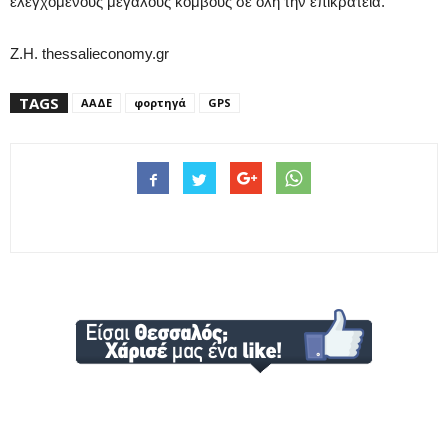
ελεγχόμενους μεγάλους κόμβους σε όλη την επικράτεια.
Ζ.Η. thessalieconomy.gr
TAGS
ΑΑΔΕ
φορτηγά
GPS