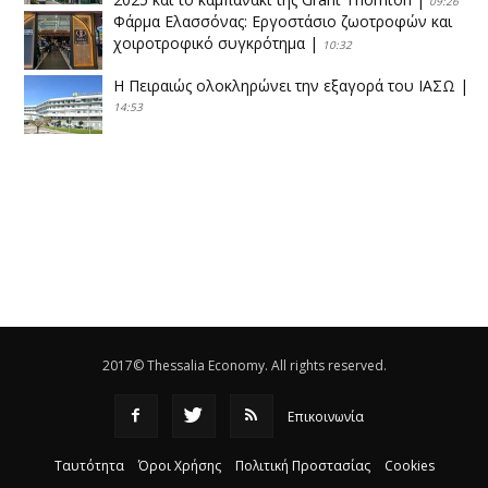
09:26
Φάρμα Ελασσόνας: Εργοστάσιο ζωοτροφών και
χοιροτροφικό συγκρότημα
|
10:32
Η Πειραιώς ολοκληρώνει την εξαγορά του ΙΑΣΩ
|
14:53
Το νέο ΜΙΔΑ αλλάζει τα δεδομένα στον
θεσσαλικό κάμπο
|
12:16
Eλεγχοι της Περιφέρειας Θεσσαλίας σε 10 μονάδες
ανακύκλωσης
|
16:25
Η απελευθέρωση της αγοράς ενώνει τα Θεσσαλικά
ΚΤΕΛ
|
16:17
2017© Thessalia Economy. All rights reserved.
Επικοινωνία
Ταυτότητα
Όροι Χρήσης
Πολιτική Προστασίας
Cookies