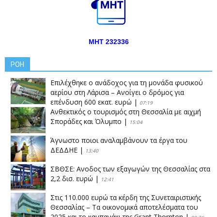
ΜΗΤ 232336
ΡΟΗ
Επιλέχθηκε ο ανάδοχος για τη μονάδα φυσικού
αερίου στη Λάρισα – Ανοίγει ο δρόμος για
επένδυση 600 εκατ. ευρώ
|
07:19
Ανθεκτικός ο τουρισμός στη Θεσσαλία με αιχμή
Σποράδες και Όλυμπο
|
15:04
Άγνωστο ποιοι αναλαμβάνουν τα έργα του
ΔΕΔΔΗΕ
|
13:40
ΣΒΘΣΕ: Aνοδος των εξαγωγών της Θεσσαλίας στα
2,2 δισ. ευρώ
|
12:41
Στις 110.000 ευρώ τα κέρδη της Συνεταιριστικής
Θεσσαλίας – Τα οικονομικά αποτελέσματα του
2025 και το καμπανάκι της Grant Thornton
|