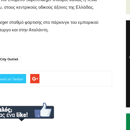
λμ. στους κεντρικούς οδικούς άξονες της Ελλάδας.
harger σταθμό φόρτισης στο πάρκινγκ του εμπορικού
πυργο και στην Αταλάντη.
City Outlet
eet on Twitter