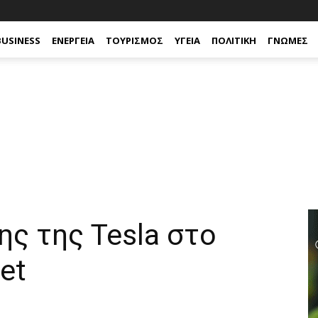
BUSINESS
ΕΝΈΡΓΕΙΑ
ΤΟΥΡΙΣΜΌΣ
ΥΓΕΊΑ
ΠΟΛΙΤΙΚΉ
ΓΝΏΜΕΣ
ς της Tesla στο
let