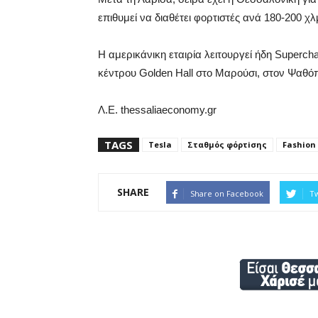
επιθυμεί να διαθέτει φορτιστές ανά 180-200 χ
Η αμερικάνικη εταιρία λειτουργεί ήδη Superc
κέντρου Golden Hall στο Μαρούσι, στον Ψαθό
Λ.Ε. thessaliaeconomy.gr
TAGS
Tesla
Σταθμός φόρτiσης
Fashion 
SHARE
Share on Facebook
Tw