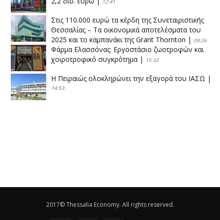
2,2 δισ. ευρώ
|
12:41
Στις 110.000 ευρώ τα κέρδη της Συνεταιριστικής
Θεσσαλίας – Τα οικονομικά αποτελέσματα του
2025 και το καμπανάκι της Grant Thornton
|
09:26
Φάρμα Ελασσόνας: Εργοστάσιο ζωοτροφών και
χοιροτροφικό συγκρότημα
|
10:32
Η Πειραιώς ολοκληρώνει την εξαγορά του ΙΑΣΩ
|
14:53
Το νέο ΜΙΔΑ αλλάζει τα δεδομένα στον
θεσσαλικό κάμπο
|
12:16
Eλεγχοι της Περιφέρειας Θεσσαλίας σε 10 μονάδες
ανακύκλωσης
|
16:25
Η απελευθέρωση της αγοράς ενώνει τα Θεσσαλικά
ΚΤΕΛ
|
16:17
2017© Thessalia Economy. All rights reserved.