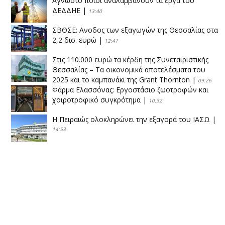
Άγνωστο ποιοι αναλαμβάνουν τα έργα του
ΔΕΔΔΗΕ
|
13:40
ΣΒΘΣΕ: Aνοδος των εξαγωγών της Θεσσαλίας στα
2,2 δισ. ευρώ
|
12:41
Στις 110.000 ευρώ τα κέρδη της Συνεταιριστικής
Θεσσαλίας – Τα οικονομικά αποτελέσματα του
2025 και το καμπανάκι της Grant Thornton
|
09:26
Φάρμα Ελασσόνας: Εργοστάσιο ζωοτροφών και
χοιροτροφικό συγκρότημα
|
10:32
Η Πειραιώς ολοκληρώνει την εξαγορά του ΙΑΣΩ
|
14:53
Το νέο ΜΙΔΑ αλλάζει τα δεδομένα στον
θεσσαλικό κάμπο
|
12:16
Eλεγχοι της Περιφέρειας Θεσσαλίας σε 10 μονάδες
ανακύκλωσης
|
16:25
Η απελευθέρωση της αγοράς ενώνει τα Θεσσαλικά
ΚΤΕΛ
|
16:17