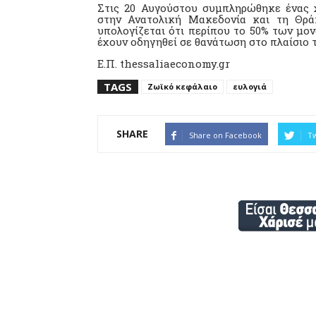
Στις 20 Αυγούστου συμπληρώθηκε ένας 
στην Ανατολική Μακεδονία και τη Θράκ
υπολογίζεται ότι περίπου το 50% των μο
έχουν οδηγηθεί σε θανάτωση στο πλαίσιο τ
E.Π. thessaliaeconomy.gr
TAGS
Ζωϊκό κεφάλαιο
ευλογιά
SHARE
Share on Facebook
Tw