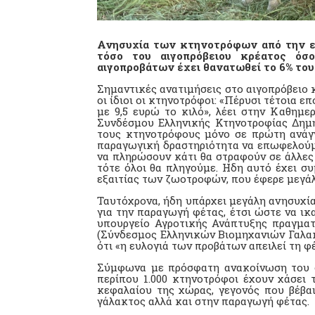
Ανησυχία των κτηνοτρόφων από την εξ
τόσο του αιγοπρόβειου κρέατος όσ
αιγοπροβάτων έχει θανατωθεί το 6% του
Σημαντικές ανατιμήσεις στο αιγοπρόβειο κ
οι ίδιοι οι κτηνοτρόφοι: «Πέρυσι τέτοια 
με 9,5 ευρώ το κιλό», λέει στην Καθημε
Συνδέσμου Ελληνικής Κτηνοτροφίας Δημή
τους κτηνοτρόφους μόνο σε πρώτη ανάγ
παραγωγική δραστηριότητα να επωφελούμα
να πληρώσουν κάτι θα στραφούν σε άλλες 
τότε όλοι θα πληγούμε. Ηδη αυτό έχει συ
εξαιτίας των ζωοτροφών, που έφερε μεγάλ
Ταυτόχρονα, ήδη υπάρχει μεγάλη ανησυχί
για την παραγωγή φέτας, έτσι ώστε να ικ
υπουργείο Αγροτικής Ανάπτυξης πραγμα
(Σύνδεσμος Ελληνικών Βιομηχανιών Γαλα
ότι «η ευλογιά των προβάτων απειλεί τη φ
Σύμφωνα με πρόσφατη ανακοίνωση του σ
περίπου 1.000 κτηνοτρόφοι έχουν χάσει 
κεφαλαίου της χώρας, γεγονός που βέβαι
γάλακτος αλλά και στην παραγωγή φέτας.