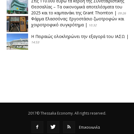
Στις 110.000 ευρώ τα κέρδη της Συνεταιριστικής
Θεσσαλίας – Τα οικονομικά αποτελέσματα του
2025 και το καμπανάκι της Grant Thornton
|
09:26
Φάρμα Ελασσόνας: Εργοστάσιο ζωοτροφών και
χοιροτροφικό συγκρότημα
|
10:32
Η Πειραιώς ολοκληρώνει την εξαγορά του ΙΑΣΩ
|
14:53
Το νέο ΜΙΔΑ αλλάζει τα δεδομένα στον
θεσσαλικό κάμπο
|
12:16
Eλεγχοι της Περιφέρειας Θεσσαλίας σε 10 μονάδες
ανακύκλωσης
|
16:25
Η απελευθέρωση της αγοράς ενώνει τα Θεσσαλικά
ΚΤΕΛ
|
16:17
2017© Thessalia Economy. All rights reserved.
Επικοινωνία