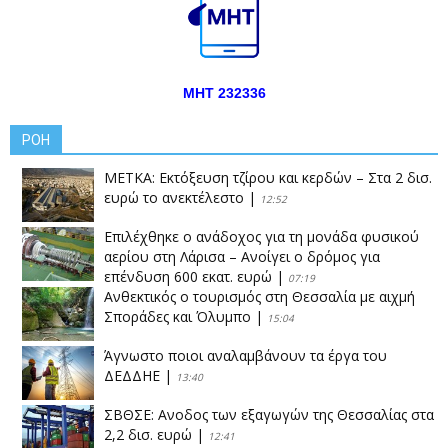
ΜΗΤ 232336
ΡΟΗ
ΜΕΤΚΑ: Εκτόξευση τζίρου και κερδών – Στα 2 δισ.
ευρώ το ανεκτέλεστο
|
12:52
Επιλέχθηκε ο ανάδοχος για τη μονάδα φυσικού
αερίου στη Λάρισα – Ανοίγει ο δρόμος για
επένδυση 600 εκατ. ευρώ
|
07:19
Ανθεκτικός ο τουρισμός στη Θεσσαλία με αιχμή
Σποράδες και Όλυμπο
|
15:04
Άγνωστο ποιοι αναλαμβάνουν τα έργα του
ΔΕΔΔΗΕ
|
13:40
ΣΒΘΣΕ: Aνοδος των εξαγωγών της Θεσσαλίας στα
2,2 δισ. ευρώ
|
12:41