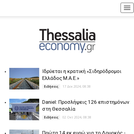
Tog
nav
Ιδρύεται η κρατική «Σιδηρόδρομοι
Ελλάδος Μ.Α.Ε.»
17 Δεκ 2024, 08:38
Ειδήσεις
Daniel: Προσλήψεις 126 επιστημόνων
στη Θεσσαλία
02 Οκτ 2024, 08:38
Ειδήσεις
Πρώτα 14 εκ ευρώ για το Δομοκός -