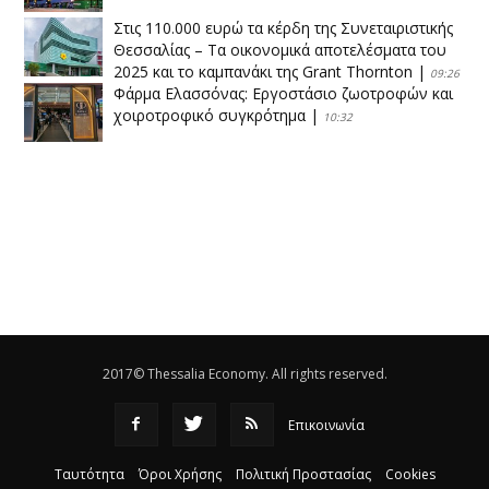
Στις 110.000 ευρώ τα κέρδη της Συνεταιριστικής
Θεσσαλίας – Τα οικονομικά αποτελέσματα του
2025 και το καμπανάκι της Grant Thornton
|
09:26
Φάρμα Ελασσόνας: Εργοστάσιο ζωοτροφών και
χοιροτροφικό συγκρότημα
|
10:32
Η Πειραιώς ολοκληρώνει την εξαγορά του ΙΑΣΩ
|
14:53
Το νέο ΜΙΔΑ αλλάζει τα δεδομένα στον
θεσσαλικό κάμπο
|
12:16
Eλεγχοι της Περιφέρειας Θεσσαλίας σε 10 μονάδες
ανακύκλωσης
|
16:25
2017© Thessalia Economy. All rights reserved.
Επικοινωνία
Ταυτότητα
Όροι Χρήσης
Πολιτική Προστασίας
Cookies