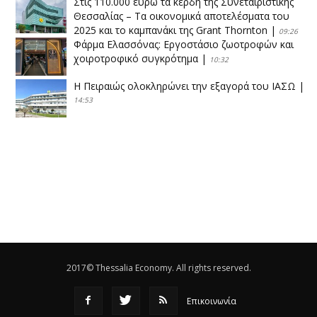
Στις 110.000 ευρώ τα κέρδη της Συνεταιριστικής
Θεσσαλίας – Τα οικονομικά αποτελέσματα του
2025 και το καμπανάκι της Grant Thornton
|
09:26
Φάρμα Ελασσόνας: Εργοστάσιο ζωοτροφών και
χοιροτροφικό συγκρότημα
|
10:32
Η Πειραιώς ολοκληρώνει την εξαγορά του ΙΑΣΩ
|
14:53
Το νέο ΜΙΔΑ αλλάζει τα δεδομένα στον
θεσσαλικό κάμπο
|
12:16
Eλεγχοι της Περιφέρειας Θεσσαλίας σε 10 μονάδες
ανακύκλωσης
|
16:25
Η απελευθέρωση της αγοράς ενώνει τα Θεσσαλικά
ΚΤΕΛ
|
16:17
2017© Thessalia Economy. All rights reserved.
Επικοινωνία