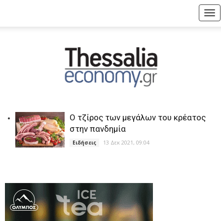
Tog
nav
Ο τζίρος των μεγάλων του κρέατος
στην πανδημία
13 Δεκ 2021, 09:04
Ειδήσεις