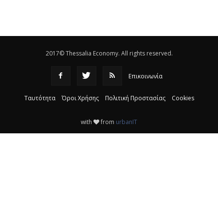
Eλεγχοι της Περιφέρειας Θεσσαλίας σε 10 μονάδες
ανακύκλωσης
|
16:25
2017© Thessalia Economy. All rights reserved.
Επικοινωνία
Ταυτότητα
Όροι Χρήσης
Πολιτική Προστασίας
Cookies
with
from
urbanIT