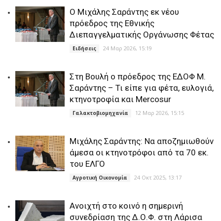
Ο Μιχάλης Σαράντης εκ νέου
πρόεδρος της Εθνικής
Διεπαγγελματικής Οργάνωσης Φέτας
24 Μαρ 2026, 15:19
Ειδήσεις
Στη Βουλή o πρόεδρος της ΕΔΟΦ Μ.
Σαράντης – Τι είπε για φέτα, ευλογιά,
κτηνοτροφία και Mercosur
12 Μαρ 2026, 15:15
Γαλακτοβιομηχανία
Μιχάλης Σαράντης: Να αποζημιωθούν
άμεσα οι κτηνοτρόφοι από τα 70 εκ.
του ΕΛΓΟ
24 Οκτ 2025, 13:17
Αγροτική Οικονομία
Ανοιχτή στο κοινό η σημερινή
συνεδρίαση της Δ.Ο.Φ. στη Λάρισα