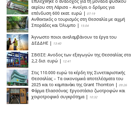
Επιλέχθηκε ο ανάδοχος για τη μονάδα φυσικού
αερίου στη Λάρισα – Ανοίγει ο δρόμος για
επένδυση 600 εκατ. ευρώ
|
07:19
Ανθεκτικός ο τουρισμός στη Θεσσαλία με αιχμή
Σποράδες και Όλυμπο
|
15:04
Άγνωστο ποιοι αναλαμβάνουν τα έργα του
ΔΕΔΔΗΕ
|
13:40
ΣΒΘΣΕ: Aνοδος των εξαγωγών της Θεσσαλίας στα
2,2 δισ. ευρώ
|
12:41
Στις 110.000 ευρώ τα κέρδη της Συνεταιριστικής
Θεσσαλίας – Τα οικονομικά αποτελέσματα του
2025 και το καμπανάκι της Grant Thornton
|
09:26
Φάρμα Ελασσόνας: Εργοστάσιο ζωοτροφών και
χοιροτροφικό συγκρότημα
|
10:32
Η Πειραιώς ολοκληρώνει την εξαγορά του ΙΑΣΩ
|
14:53
Το νέο ΜΙΔΑ αλλάζει τα δεδομένα στον
θεσσαλικό κάμπο
|
12:16