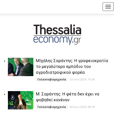
Tog
nav
ΜΙχάλης Σαράντης: Η γραφειοκρατία
το μεγαλύτερο εμπόδιο του
αγροδιατροφικού φορέα
25 Ιουν 2026, 15:56
Γαλακτοβιομηχανία
M. Σαράντης: Η φέτα δεν έχει να
φοβηθεί κανέναν
06 Ιουν 2026, 08:34
Γαλακτοβιομηχανία